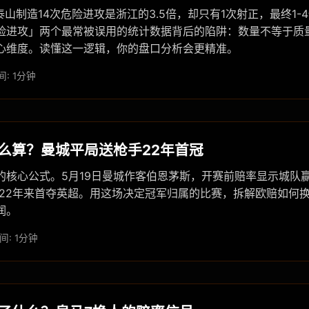
泰山制造14次危险进攻是浙江的3.5倍，却只有1次射正，最终1
险进攻」两个最常被误用的统计数据背后的陷阱：数量不等于质
心维度。读懂这一逻辑，你的盘口分析会更精准。
: 1分钟
么算？曼城平局送枪手22年首冠
的核心公式。5月19日曼城作客伯恩茅斯，开赛前赔率显示城队赢
森纳22年来首夺英超。用这场决定冠军归属的比赛，拆解欧赔如何
润。
间: 1分钟