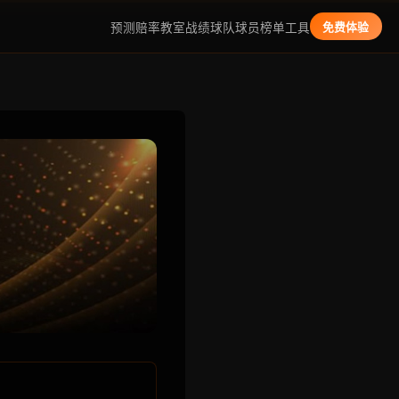
预测
赔率教室
战绩
球队
球员
榜单
工具
免费体验