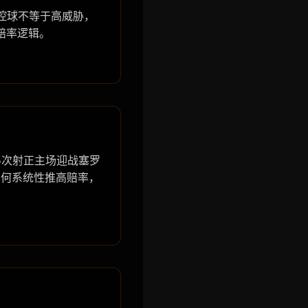
控球不等于高威胁，
赔率逻辑。
5次射正主场迎战塞罗
如何系统性推高赔率，