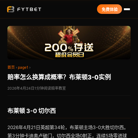
免费体验
首页
›
page1
›
赔率怎么换算成概率？布莱顿3-0实例
2026年4月24日
1分钟阅读
赔率教室
布莱顿 3-0 切尔西
2026年4月21日英超第34轮，布莱顿主场3-0大胜切尔西。
第3分钟卡迪奥卢破门，切尔西全场0射正，连续5场零进球