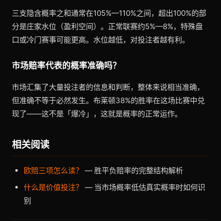
三支隐含概率之和通常在105%—110%之间，超出100%的部
分是庄家水位（盈利空间）。正常联赛约5%—8%，特殊盘
口或冷门赛事可能更高。水位越低，对投注者越有利。
市场赔率代表的概率准确吗？
市场汇集了大量投注者的信息和判断，整体来说相当准确，
但准确不等于必然发生。布莱顿38%的胜率在这场比赛中兑
现了——这不是「爆冷」，这就是概率的正常运作。
相关阅读
欧赔三项怎么读？
— 胜平负赔率的完整结构解析
什么是价值投注？
— 当市场概率低估真实概率时如何识
别