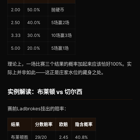
2.00
50.0%
抛硬币
2.50
40.0%
5场赢2场
3.33
30.0%
10场赢3场
5.00
20.0%
5场赢1场
理论上，一场比赛三个结果的概率加起来应该恰好100%。实
际上并非如此——这正是庄家水位的藏身之处。
实例解读：布莱顿 vs 切尔西
赛前Ladbrokes挂出的赔率：
结果
分数赔率
欧赔
隐含概率
布莱顿胜
29/20
2.45
40.8%