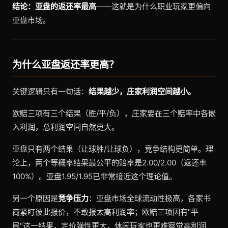
结论：亚盘的返还率最高
——这就是为什么职业玩家更偏向
亚盘市场。
为什么亚盘返还率更高？
关键逻辑只有一句话：
结果越少，庄家利润空间越小。
欧赔三项有三个结果（胜/平/负），庄家要在三个赔率中各嵌
入利润，总利润空间自然更大。
亚盘只有两个结果（让球胜/让球负），竞争结构更简单。理
论上，两个等概率结果最公平的赔率是2.00/2.00（返还率
100%）。亚盘1.95/1.95已非常接近这个理论值。
另一个原因是
竞争压力
：亚盘市场全球流动性极高，各家书
商紧盯彼此报价，不敢报太高利润率；欧赔三项因有"平
局"这一结果，定价弹性更大，休闲玩家也更难察觉高利润