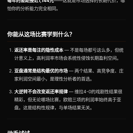
每年的差距接近1,144元
——这就是市场选择的长期代价，哪
怕你的分析能力完全相同。
你能从这场比赛学到什么？
返还率是每注的隐性成本
— 不是每场都亏这么多，但统
计意义上，高利润率市场会系统性侵蚀长期盈利空间。
亚盘通常是结构最优的市场
— 两个结果、高竞争度、庄
家利润空间最小，是理性分析者的首选。
大逆转不会改变返还率规律
— 维拉4-0的戏剧性结果很
精彩，但无论哪场比赛，欧赔三项的利润率始终高于亚
盘。这是结构性规律，与单场结果无关。