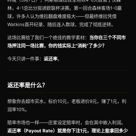
林，4-1总比分挺进欧联杯决赛。第一回合森林客场1-0赢
球，许多人认为维拉翻盘难度极大——但最终维拉凭借
Watkins首开纪录、随后连入数球，完成了彻底逆转。
这场比赛给了我们一个绝佳的教学素材：
当你在三个不同市
场押注同一场比赛，你的钱实际上"消耗"了多少？
今天只讲一件事：
返还率
。
返还率是什么？
想象你去超市买水，标价10元，老板进价9元，赚了1元，利
润率10%。
赔率市场也一样——庄家设定赔率时，会在其中嵌入利润。
返还率（Payout Rate）就是你下注1元，理论上能拿回多少