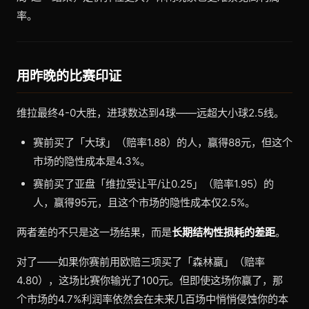
率。
用昨晚的比赛印证
维拉最终4-0大胜，进球数达到4球——远超大小球2.5线。
赛前买了「大球」（赔率1.88）的人，赢得88元，但这个
市场的隐性成本是4.3%。
赛前买了亚盘「维拉受让平/让0.25」（赔率1.95）的
人，赢得95元，且这个市场的隐性成本仅2.5%。
两者差的不只是这一场结果，而是
长期结构性损耗的差距
。
对了——如果你赛前用欧赔三项买了「森林赢」（赔率
4.80），这场比赛你输光了100元。但即使这场你赢了，那
个市场的4.7%利润率依然会在未来几百场中悄悄侵蚀你的本