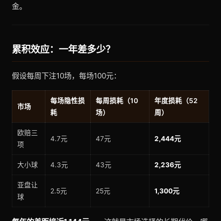
金。
累积效应：一年差多少？
假设每周下注10场，每场100元：
每场隐性损
每周损耗（10
年度损耗（52
市场
耗
场）
周）
欧赔三
4.7元
47元
2,444元
项
大小球
4.3元
43元
2,236元
亚盘让
2.5元
25元
1,300元
球