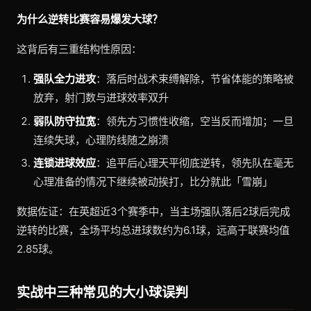
为什么逆转比赛容易爆发大球？
这背后有三重结构性原因：
强队全力进攻
：落后时战术束缚解除，节省体能的策略被
放弃，射门数与进球效率双升
弱队防守拉宽
：领先方习惯性收缩，空当反而增加；一旦
连续失球，心理防线随之崩溃
连锁进球效应
：追平后心理天平彻底逆转，领先队在毫无
心理准备的情况下继续被动挨打，比分就此「雪崩」
数据佐证：在英超近3个赛季中，当主场强队落后2球后完成
逆转的比赛，全场平均总进球数约为6.1球，远高于联赛均值
2.85球。
实战中三种常见的大小球误判