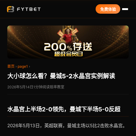
免费体验
首页
›
page1
›
大小球怎么看？曼城5-2水晶宫实例解读
2026年5月14日
1分钟阅读
赔率教室
水晶宫上半场2-0领先，曼城下半场5-0反超
2026年5月13日，英超联赛，曼城主场以5比2击败水晶宫。