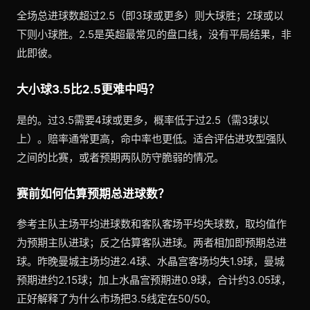
全场总进球数超过2.5（即3球或更多）则大球胜；2球或以
下则小球胜。2.5是英超最常见的盘口线，没有平局结果，非
此即彼。
大小球3.5比2.5更难中吗？
是的。过3.5需要4球或更多，概率低于过2.5（需3球以
上）。赔率通常更高，命中率也更低。适合评估进攻型强队
之间的比赛，或者预期两队防守脆弱的情况。
赛前如何估算预期总进球数？
参考主队主场平均进球数和客队客场平均失球数，取均值作
为预期主队进球；反之估算客队进球。两者相加即预期总进
球。昨晚曼城主场均进2.4球、水晶宫客场均失1.9球，曼城
预期进约2.15球；加上水晶宫预期进0.9球，合计约3.05球，
正好解释了为什么市场把3.5线定在50/50。