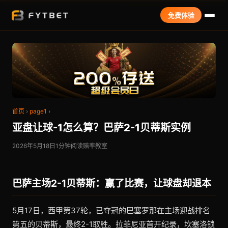
免费体验
首页
›
page1
›
亚盘让球-1怎么算？巴萨2-1贝蒂斯实例
2026年5月18日
1分钟阅读
赔率教室
巴萨主场2-1贝蒂斯：赢了比赛，让球盘却退本
5月17日，西甲第37轮，已夺冠的巴塞罗那在主场迎战排名
第五的贝蒂斯，最终2-1取胜。拉菲尼亚首开纪录，坎塞洛锁