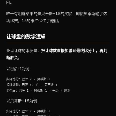
回。
唯一有明确结果的是贝蒂斯+1.5的买家：即使贝蒂斯输了这
场比赛，1.5的缓冲保住了他们。
让球盘的数学逻辑
亚盘让球的本质是：
把让球数直接加减到最终比分上，再判
断胜负
。
以巴萨-1为例：
实际比分：巴萨 2 - 贝蒂斯 1

扣除让球：巴萨 (2-1) - 贝蒂斯 1

以贝蒂斯+1.5为例：
实际比分：巴萨 2 - 贝蒂斯 1
