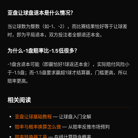
亚盘让球盘退本是什么情况？
当让球数为整数（如-1、-2），而比赛结果恰好等于让球差
时，即为平局退本，双方投注者全额退还本金。
为什么-1盘赔率比-1.5低很多？
-1盘含退本可能（即赢恰好1球返还本金），实际赔付风险小
于-1.5盘；而-1.5盘要求赢超1球才结算赢，门槛更高，所以
赔率更高。
相关阅读
亚盘让球基础教程
— 让球盘入门全解
赔率与概率换算怎么做
— 从赔率反推市场预判
赔率转换器工具
— 在线计算隐含概率