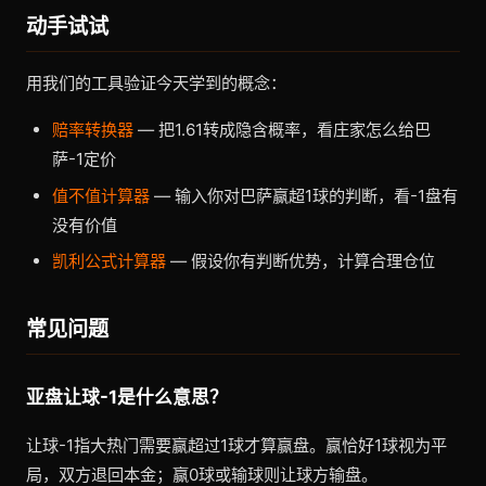
动手试试
用我们的工具验证今天学到的概念：
赔率转换器
— 把1.61转成隐含概率，看庄家怎么给巴
萨-1定价
值不值计算器
— 输入你对巴萨赢超1球的判断，看-1盘有
没有价值
凯利公式计算器
— 假设你有判断优势，计算合理仓位
常见问题
亚盘让球-1是什么意思？
让球-1指大热门需要赢超过1球才算赢盘。赢恰好1球视为平
局，双方退回本金；赢0球或输球则让球方输盘。