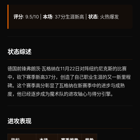
评分
: 9.5/10 |
本场
: 37分生涯新高 |
状态
: 火热爆发
状态综述
德国前锋弗朗茨·瓦格纳在11月22日对阵纽约尼克斯的比赛
中，砍下赛季新高37分，创造了自己职业生涯的又一新里程
碑。这个赛季高分彰显了瓦格纳在新赛季中的进步与成熟
度，他已经逐步成为魔术队的进攻轴心与得分引擎。
进攻表现