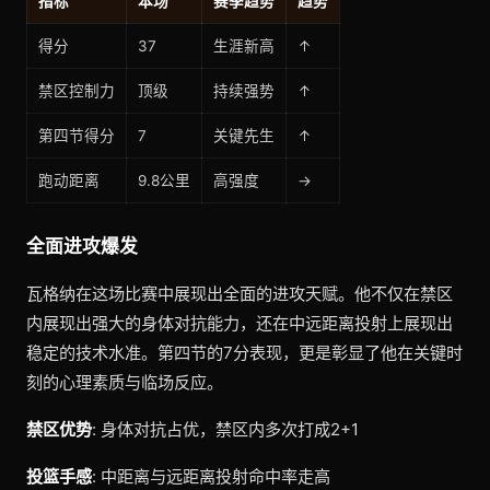
指标
本场
赛季趋势
趋势
得分
37
生涯新高
↑
禁区控制力
顶级
持续强势
↑
第四节得分
7
关键先生
↑
跑动距离
9.8公里
高强度
→
全面进攻爆发
瓦格纳在这场比赛中展现出全面的进攻天赋。他不仅在禁区
内展现出强大的身体对抗能力，还在中远距离投射上展现出
稳定的技术水准。第四节的7分表现，更是彰显了他在关键时
刻的心理素质与临场反应。
禁区优势
: 身体对抗占优，禁区内多次打成2+1
投篮手感
: 中距离与远距离投射命中率走高