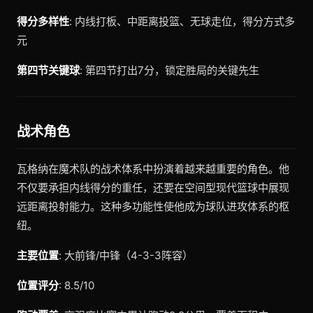
得分多样性
: 内线打板、中距离投篮、无球走位，得分方式多
元
第四节关键球
: 第四节打出7分，锁定胜局的关键先生
战术角色
瓦格纳在魔术队的战术体系中扮演着越来越重要的角色。他
不仅要承担内线得分的重任，还要在空间型现代篮球中展现
远距离投射能力。这种多功能性使他成为球队进攻体系的枢
纽。
主要位置
: 大前锋/中锋（4-3-3阵容）
位置评分
: 8.5/10