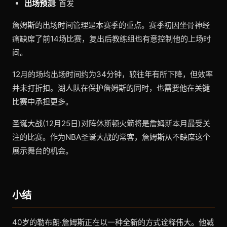
出场预测
: 首发
詹姆斯的出场时间管理是本赛季的重点。赛季初因坐骨神经
痛缺席了前14场比赛，复出后教练组也有意控制他的上场时
间。
12月的场均出场时间约为34分钟，较往年有所下降，但效率
并未打折扣。湖人队在保护詹姆斯的同时，也需要他在关键
比赛中承担更多。
圣诞大战(12月25日)对阵休斯顿火箭将是詹姆斯本月最受关
注的比赛。作为NBA圣诞大战的常客，詹姆斯从不缺席这个
展示舞台的机会。
小结
40岁的勒布朗·詹姆斯正在以一种全新的方式诠释伟大。他减