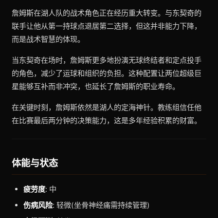
詹姆斯在湖人队的战术角色正在经历重大转变。与东契奇的
联手让他从第一持球点退居第二选择，但这并非能力下降，
而是战术智慧的体现。
当东契奇在场时，詹姆斯更多地扮演无球终结者和定点投手
的角色，减少了运球和组织的负担。这种配置让两位超级巨
星能够互补而非冲突，也延长了詹姆斯的职业寿命。
在关键时刻，詹姆斯依然是湖人的定海神针。教练组信任他
在比赛最后两分钟的决策能力，这是多年经验积累的财富。
体能与状态
疲劳度
: 中
伤病风险
: 轻微(坐骨神经痛需持续管理)