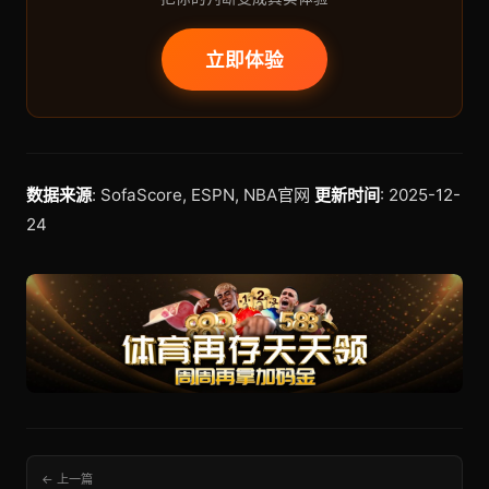
立即体验
数据来源
: SofaScore, ESPN, NBA官网
更新时间
: 2025-12-
24
← 上一篇