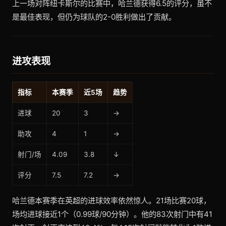
上一场对阵纽卡斯尔的比赛中，哈兰德获得6.5的评分，虽不
是最佳表现，但仍为球队的2-0胜利做出了贡献。
进攻表现
指标
本赛季
近5场
趋势
进球
20
3
→
助攻
4
1
→
射门/场
4.09
3.8
↓
评分
7.5
7.2
→
哈兰德本赛季在英超的进球效率依然惊人。21场比赛20球，
场均进球接近1个（0.99球/90分钟）。他的83次射门中有41