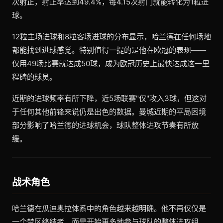
次射正，射正率达到49.4%，每4.15次射门就能转化为1粒进
球。
12粒主场进球和8粒客场进球的分布显示，哈兰德在任何场地
都能找到进球感觉。特别值得一提的是他在欧冠的表现——
仅用49场比赛就达成50球，成为欧冠历史上最快达成这一里
程碑的球员。
近期的进球频率有所下降，近5场联赛"仅"攻入3球，但这对
于任何其他前锋来说仍是出色的数据。曼城近期的平局困境
部分影响了哈兰德的进球机会，球队整体进攻节奏有所放
缓。
战术角色
哈兰德在瓜迪奥拉体系中的角色越来越明确。他不再仅仅是
一个禁区终结者，而是开始更多地参与球队的整体进攻组