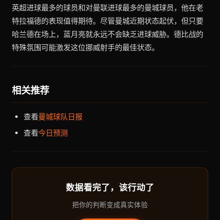
英超进球最多的球员和对曼联进球最多的曼城球员，他在老
特拉福德的表现值得期待。尽管曼城近期状态起伏，但只要
哈兰德在场上，蓝月亮就永远不会缺乏进球威胁。德比战的
特殊氛围可能激发这位挪威射手的最佳状态。
相关推荐
查看
曼城球队日报
查看
今日预测
数据看完了，该行动了
把你的判断变成真实体验