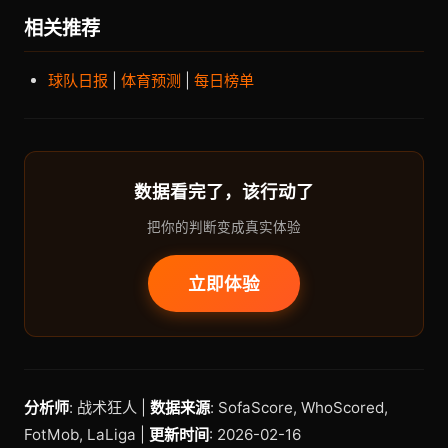
相关推荐
球队日报
|
体育预测
|
每日榜单
数据看完了，该行动了
把你的判断变成真实体验
立即体验
分析师
: 战术狂人 |
数据来源
: SofaScore, WhoScored,
FotMob, LaLiga |
更新时间
: 2026-02-16