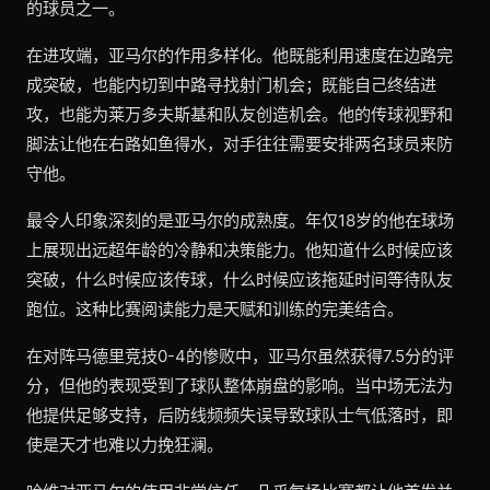
的球员之一。
在进攻端，亚马尔的作用多样化。他既能利用速度在边路完
成突破，也能内切到中路寻找射门机会；既能自己终结进
攻，也能为莱万多夫斯基和队友创造机会。他的传球视野和
脚法让他在右路如鱼得水，对手往往需要安排两名球员来防
守他。
最令人印象深刻的是亚马尔的成熟度。年仅18岁的他在球场
上展现出远超年龄的冷静和决策能力。他知道什么时候应该
突破，什么时候应该传球，什么时候应该拖延时间等待队友
跑位。这种比赛阅读能力是天赋和训练的完美结合。
在对阵马德里竞技0-4的惨败中，亚马尔虽然获得7.5分的评
分，但他的表现受到了球队整体崩盘的影响。当中场无法为
他提供足够支持，后防线频频失误导致球队士气低落时，即
使是天才也难以力挽狂澜。