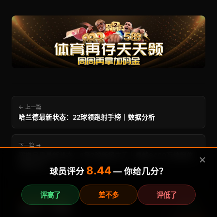
← 上一篇
哈兰德最新状态：22球领跑射手榜｜数据分析
下一篇 →
塞梅尼奥最新状态：8场7球新援之王｜曼城6400万镑超值
✕
引援分析
8.44
球员评分
— 你给几分？
评高了
差不多
评低了
🎯 赔率猎手最新预测
3-0
摩洛哥 vs 布隆迪