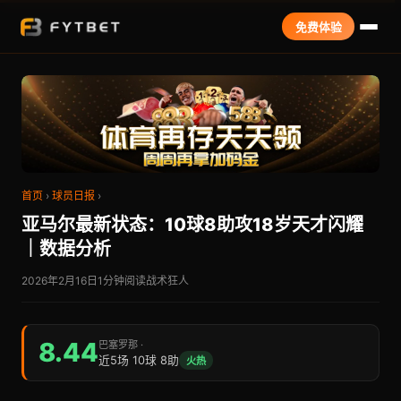
免费体验
首页
›
球员日报
›
亚马尔最新状态：10球8助攻18岁天才闪耀
｜数据分析
2026年2月16日
1分钟阅读
战术狂人
8.44
巴塞罗那 ·
近5场 10球 8助
火热