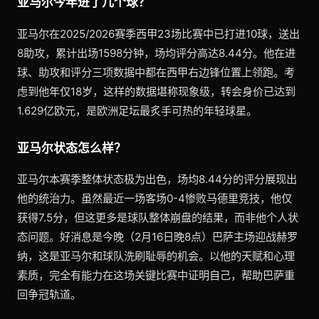
亚马尔今年进了几个球？
亚马尔在2025/2026赛季西甲23场比赛中已打进10球，送出
8助攻，累计出场1598分钟，场均评分高达8.44分。他在进
球、助攻和评分三项数据中都在西甲右边锋位置上领跑。考
虑到他年仅18岁，这样的数据堪称现象级，转会身价已达到
1.629亿欧元，是欧洲足坛最炙手可热的年轻球星。
亚马尔状态怎么样？
亚马尔本赛季整体状态极为出色，场均8.44分的评分展现出
他的统治力。虽然最近一场客场0-4惨败马德里竞技，他仅
获得7.5分，但这更多是球队整体崩盘的结果，而非他个人状
态问题。好消息是今晚（2月16日晚8点）巴萨主场迎战赫罗
纳，这是亚马尔和球队洗刷耻辱的机会。以他的天赋和心理
素质，完全有能力在这场关键比赛中证明自己，帮助巴萨重
回争冠轨道。