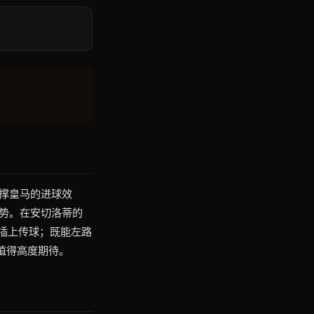
支撑皇马的进球效
优势。在安切洛蒂的
后插上传球；既能左路
值得高度期待。