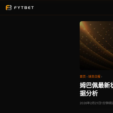
首页
›
球员日报
›
姆巴佩最新
据分析
2026年2月21日
1分钟阅