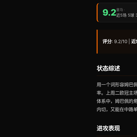
9.2
皇马 ·
近5场 5球 
评分
: 9.2/10 |
近
状态综述
用一个词形容姆巴
率。上周二欧冠主场
体系中，姆巴佩的角
内切，又能在中路
进攻表现