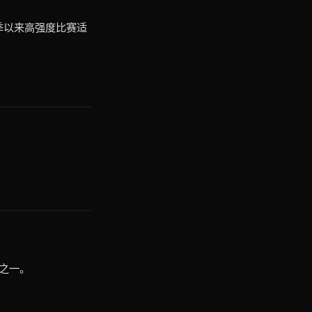
季以来高强度比赛适
员之一。