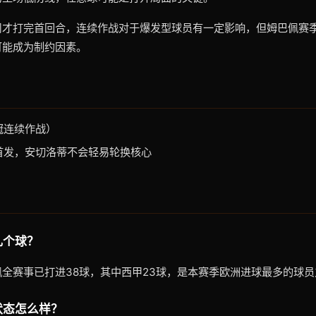
周才打完首回合，连续作战对于爆发型球员有一定影响，但姆巴佩赛
可能成为制约因素。
欧冠连续作战）
定首发，安切洛蒂不会轻易轮换核心
几个球？
姆巴佩全赛事已打进38球，其中西甲23球，是本赛季欧洲进球最多的球
状态怎么样？