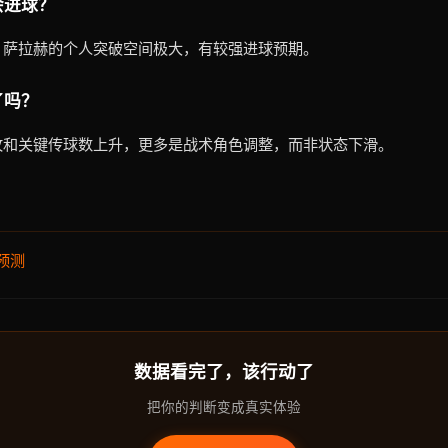
会进球？
，萨拉赫的个人突破空间极大，有较强进球预期。
了吗？
攻和关键传球数上升，更多是战术角色调整，而非状态下滑。
预测
数据看完了，该行动了
把你的判断变成真实体验