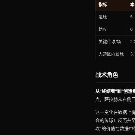
指标
本
进球
5
助攻
6
关键传球/场
2.
大禁区内触球
3.
战术角色
从"终结者"到"创造者
点，萨拉赫从右侧
这一变化在数据上有
会的传球）反而升至
攻"的价值在数据中