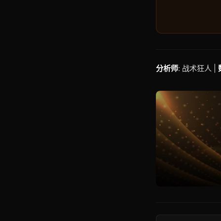
分析师
: 战术狂人 |