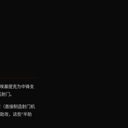
埃基提克为中锋支
底射门。
球（直接制造射门机
入助攻，这些"半助