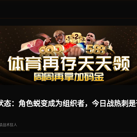
状态：角色蜕变成为组织者，今日战热刺是
读
战术狂人