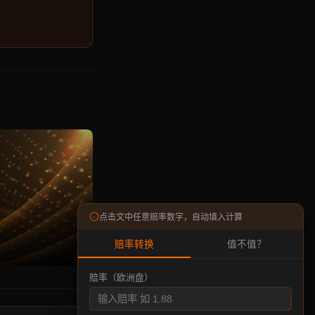
点击文中任意赔率数字，自动填入计算
赔率转换
值不值？
赔率（欧洲盘）