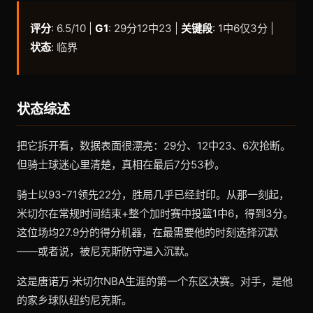
评分
: 6.5/10 |
G1
: 29分12中23 |
关键段
: 1中6仅3分 |
状态
: 临界
状态综述
把它拆开看，数据表面很漂亮：29分、12中23、6次抢断。
但骑士球迷心里清楚，真相在最后7分53秒。
骑士以93-71领先22分，胜局几乎已经封印。从那一刻起，
米切尔在常规时间结束+整个加时赛中投篮1中6，得到3分。
这位场均27.9分的得分机器，在最需要他的时刻选择沉默
——或者说，被尼克斯防守逼入沉默。
这是唐诺万·米切尔NBA生涯的第一个东区决赛。对手，是他
的家乡球队纽约尼克斯。