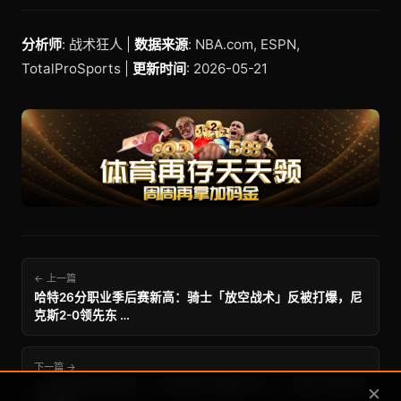
分析师
: 战术狂人 |
数据来源
: NBA.com, ESPN,
TotalProSports |
更新时间
: 2026-05-21
← 上一篇
哈特26分职业季后赛新高：骑士「放空战术」反被打爆，尼
克斯2-0领先东 …
下一篇 →
MVP奖杯还没放热：SGA西决G1投篮7中23，主场G2如何自
✕