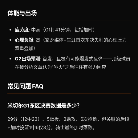
体能与出场
疲劳度
: 中高（G1打41分钟，包括加时）
心理负担
: 高（家乡媒体+生涯首次东决失利的心理压力
双重叠加）
G2出场预测
: 首发，且极有可能爆发式反弹——顶级球员
在被分析文章认为"哑火"之后往往有强力回应
常见问题 FAQ
米切尔G1东区决赛数据是多少？
29分（12中23）、5篮板、3助攻、6次抢断，但关键的后段
+加时投篮1中6仅3分，骑士最终加时落败。