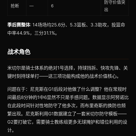
防守价值突
抢断
—
6
出
季后赛整体
: 14场场均25.6分、5.3篮板、3.3助攻，投篮命
中率44.9%，三分31.1%。
战术角色
米切尔是骑士体系的绝对1号选择，持球挡拆、快攻先锋、关
键时刻持球单打——这三项功能构成他的战术价值核心。
问题在于：尼克斯在G1后段对他做了什么调整？他在常规时
间最后8分钟的1中6显然不只是手感问题。数据显示阿努诺比
在此段时间针对性地防守了他多次，而布里奇斯的换防也频
繁出现。尼克斯利用G1数据建立了一套米切尔防守模板——
G2要打破它，需要骑士教练组更多无球掩护和错位利用的设
计。