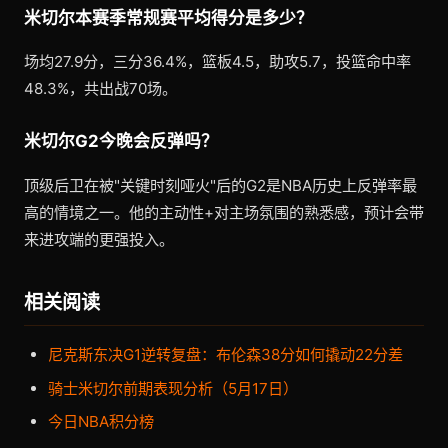
米切尔本赛季常规赛平均得分是多少？
场均27.9分，三分36.4%，篮板4.5，助攻5.7，投篮命中率
48.3%，共出战70场。
米切尔G2今晚会反弹吗？
顶级后卫在被"关键时刻哑火"后的G2是NBA历史上反弹率最
高的情境之一。他的主动性+对主场氛围的熟悉感，预计会带
来进攻端的更强投入。
相关阅读
尼克斯东决G1逆转复盘：布伦森38分如何撬动22分差
骑士米切尔前期表现分析（5月17日）
今日NBA积分榜