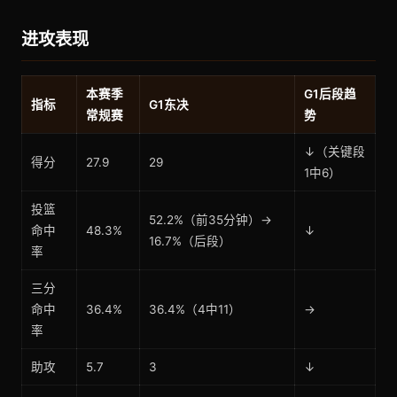
进攻表现
本赛季
G1后段趋
指标
G1东决
常规赛
势
↓（关键段
得分
27.9
29
1中6）
投篮
52.2%（前35分钟）→
命中
48.3%
↓
16.7%（后段）
率
三分
命中
36.4%
36.4%（4中11）
→
率
助攻
5.7
3
↓