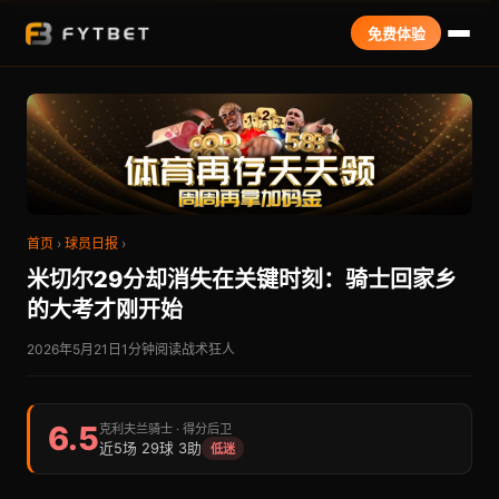
免费体验
首页
›
球员日报
›
米切尔29分却消失在关键时刻：骑士回家乡
的大考才刚开始
2026年5月21日
1分钟阅读
战术狂人
6.5
克利夫兰骑士 · 得分后卫
近5场 29球 3助
低迷