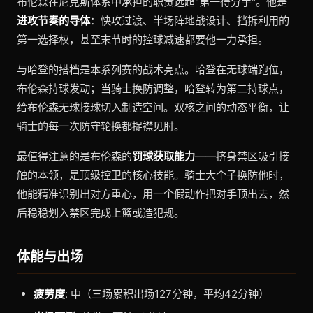
布伦森在尼克斯体系中承担的职责远超"第一得分手"。他是
进攻节奏的导体
：快攻过渡、半场阵地战设计、挡拆利用的
第一选择权，甚至末节时的控球减速都要他一力承担。
与哈登的搭档是本系列赛的战术亮点。哈登在无球端跑位，
布伦森持球发动；当骑士换防调整，哈登转为第二持球点，
给布伦森无球接球切入制造空间。双核之间的动态平衡，让
骑士的每一次防守轮换都捉襟见肘。
最值得注意的是布伦森的
罚球获取能力
——挤身禁区吸引接
触的本领，是顶级控卫的核心技能。骑士大个子换防他时，
他能精准识别出对方重心，用一个假动作把对手顶出去，然
后稳稳划入禁区完成上篮或造犯规。
体能与出场
疲劳度
: 中（三场累积出场127分钟，平均42分钟）