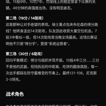
球。15投9中，10罚7中，罚球线上的稳定是拿下比赛的关
键。46分钟的高强度出场，没有明显疲态。
第二场（19分 / 14助攻）
这是那种让对手绝望的表现。骑士重点包夹布伦森的得分路
线？他转身送出14次助攻，队友因此收获大量空位机会。7
投3中看似一般，但14次助攻是当晚全场最高。这场比赛证
明他不只是"得分手"，更是"系统运营者"。
第三场（30分 / 6助攻）
回归平衡模式：得分与组织并驾齐驱。10投4中三分……三分
不是他的武器，但挡拆后的中距离、吃饼的翻身跳投，每一
次出手都踩在防守最难受的节奏上。最终121-108，尼克斯
3-0领先。
战术角色