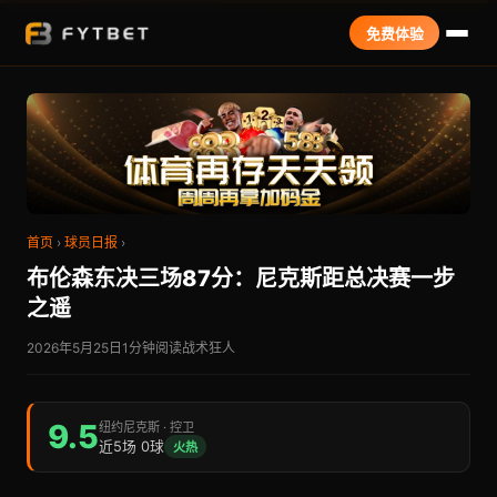
免费体验
首页
›
球员日报
›
布伦森东决三场87分：尼克斯距总决赛一步
之遥
2026年5月25日
1分钟阅读
战术狂人
9.5
纽约尼克斯 · 控卫
近5场 0球
火热