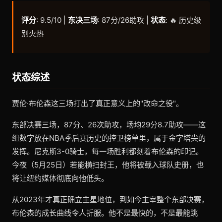
评分
: 9.5/10 |
东决三场
: 87分/26助攻 |
状态
: 🔥 历史级
别火热
状态综述
贾伦·布伦森这三场打出了真正意义上的"改命之役"。
东部决赛三场，87分、26次助攻，场均29分8.7助攻——这
组数字放在NBA季后赛历史的控卫榜单里，属于金字塔尖的
发挥。尼克斯3-0骑士，每一场胜利都刻着布伦森的印记。
今夜（5月25日）若能横扫封王，他将被载入球队史册，也
将让纽约媒体彻底向他低头。
从2023年才真正确立主星地位，到如今主宰整个东部决赛，
布伦森的成长曲线令人折服。他不是最快的，不是最能跳