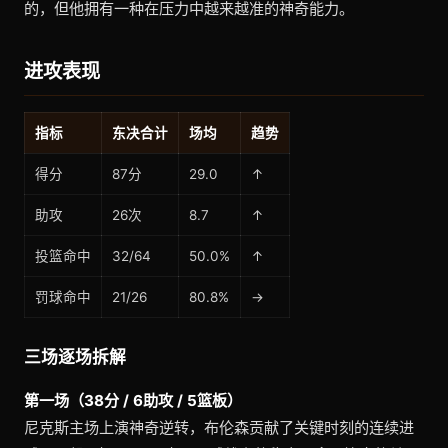
的，但他拥有一种在压力中越来越准的神奇能力。
进攻表现
指标
东决合计
场均
趋势
得分
87分
29.0
↑
助攻
26次
8.7
↑
投篮命中
32/64
50.0%
↑
罚球命中
21/26
80.8%
→
三场逐场拆解
第一场（38分 / 6助攻 / 5篮板）
尼克斯主场上演神奇逆转，布伦森贡献了关键时刻的连续进