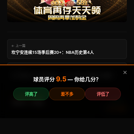
← 上一篇
坎宁安连续15场季后赛20+：NBA历史第4人
下一篇 →
✕
SGA首战108-90碾压湖人：MVP之路上谁能阻止雷霆？
9.5
球员评分
— 你给几分？
评高了
差不多
评低了
🎯 赔率猎手最新预测
3-0
摩洛哥 vs 布隆迪
计算器