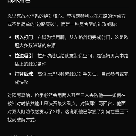
恩里克战术体系的绝对核心。夸拉茨赫利亚在左路的运动方
式不是简单的"边路突破"，而是一种复合型的进攻威胁：
切入打门
：右脚为惯用脚，从左路斜切完成射门，这是欧
冠大多数进球的来源
拉边吸引
：拉开防线后给队友制造空间，是德姆贝莱中路
插上的触发条件
打背后球
：高位压迫时频繁触发对手失误，自己参与或完
成快攻
对阵阿森纳，枪手必然会用两人甚至三人夹防他——如何在
被针对时依然输出是决赛最大看点。对阵拜仁两回合，他面
对双人盯防依然贡献了2球，这说明他已掌握了如何在重压下
找到破解方式。