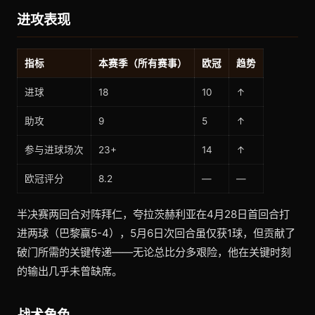
进攻表现
指标
本赛季（所有赛事）
欧冠
趋势
进球
18
10
↑
助攻
9
5
↑
参与进球场次
23+
14
↑
欧冠评分
8.2
—
—
半决赛两回合对阵拜仁，夸拉茨赫利亚在4月28日首回合打
进两球（巴黎赢5-4），5月6日次回合虽仅获1球，但贡献了
破门所需的关键传递——无论总比分多艰险，他在关键时刻
的输出几乎未曾缺席。
战术角色