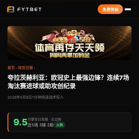
免费体验
首页
›
球员日报
›
夸拉茨赫利亚：欧冠史上最强边锋？连续7场
淘汰赛进球或助攻创纪录
2026年5月8日
1分钟阅读
战术狂人
9.5
巴黎圣日耳曼 · 左边锋
近5场 3球 2助
火热