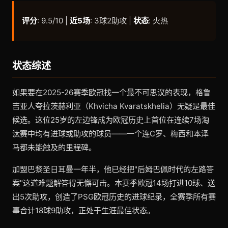
评分
: 9.5/10 |
近5场
: 3球2助攻 |
状态
: 火热
状态综述
如果要在2025-26赛季欧冠找一个最不可思议的表现，格鲁
吉亚人夸拉茨赫利亚（Khvicha Kvaratskhelia）无疑是最佳
候选。这位25岁的左边锋成为欧冠历史上首位在连续7场淘
汰赛中均有进球或助攻的球员——一个连C罗、梅西和本泽
马都未能触及的里程碑。
加盟巴黎圣日耳曼一年半，他已经把"后姆巴佩时代的左路答
案"这道难题解答得无懈可击。本赛季欧冠14场打进10球、送
出5次助攻，创造了PSG欧冠历史的进球纪录，全赛季所有赛
事合计18球9助攻，正处于生涯最佳状态。