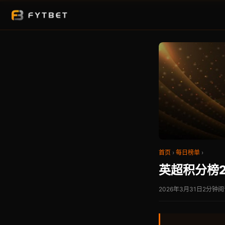
首页
›
每日榜单
›
英超积分榜
2026年3月31日
2分钟阅