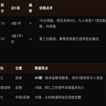
积
趋
近5场
侦探点评
分
势
70分领跑，领先多特9分，九人阵容1-1顶住
70
4胜1平
↑
稳，叫顽强
3胜1平1
53
→
第三位稳固，赛季初惊艳已成常态化输出
负
球队
位置
数据亮点
拜仁
前锋
31球
！欧洲金靴领跑者，场均1球效率令人发指
斯图加特
前锋
18球，拜仁之外德甲进球最多的人
拜仁
中场/前锋
15球，从利物浦转会后彻底觉醒