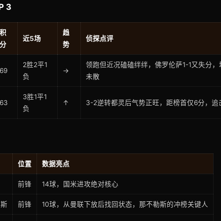
 3
积
趋
近5场
侦探点评
分
势
2胜2平1
领跑但近况磕磕绊绊，佛罗伦萨1-1又失分
69
→
负
未散
3胜1平1
63
↑
3-2逆转都灵后气势正旺，距榜首仅6分，
负
位置
数据亮点
前锋
14球，国米进攻绝对核心
勒斯
前锋
10球，从曼联下放后找回状态，那不勒斯的冲榜关键人