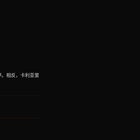
意甲。相反，卡利亚里