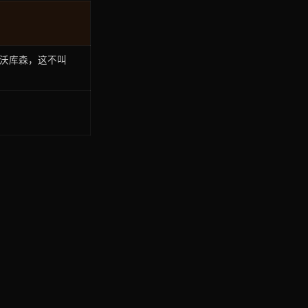
勒沃库森，这不叫