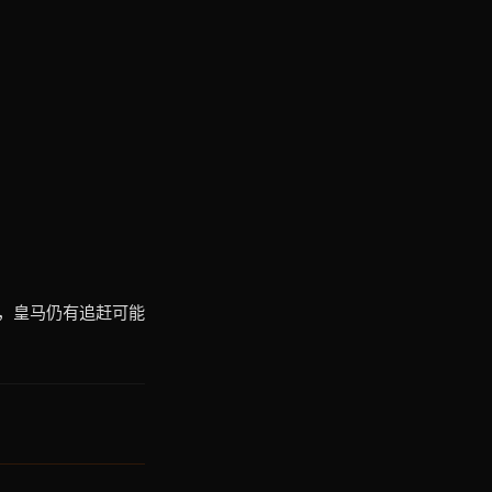
出，皇马仍有追赶可能