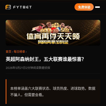
免费体验
首页
›
每日榜单
›
英超阿森纳封王，五大联赛谁最惊喜？
2026年5月21日
2分钟阅读
数据侦探
本榜单涵盖六大联赛状态、球员热度、进球趋势。数据
不骗人，但需要会看。