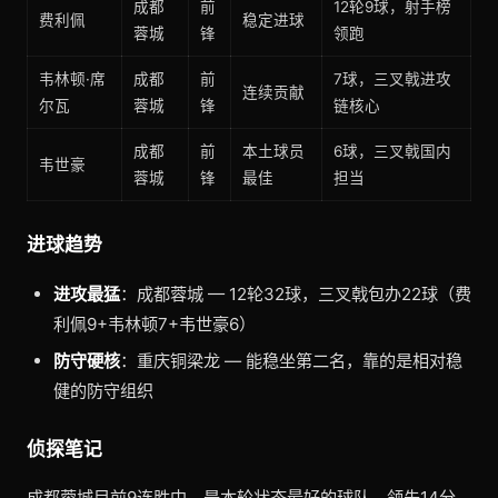
成都
前
12轮9球，射手榜
费利佩
稳定进球
蓉城
锋
领跑
韦林顿·席
成都
前
7球，三叉戟进攻
连续贡献
尔瓦
蓉城
锋
链核心
成都
前
本土球员
6球，三叉戟国内
韦世豪
蓉城
锋
最佳
担当
进球趋势
进攻最猛
：成都蓉城 — 12轮32球，三叉戟包办22球（费
利佩9+韦林顿7+韦世豪6）
防守硬核
：重庆铜梁龙 — 能稳坐第二名，靠的是相对稳
健的防守组织
侦探笔记
成都蓉城目前9连胜中，是本轮状态最好的球队，领先14分