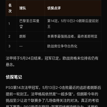
名
球队
侦探点评
次
巴黎圣日耳曼
第14冠，5月13日2-0朗斯后提前封
1
🏆
王
2
朗斯
本赛季最强挑战者，最终差距明显
3
—
欧战席位争夺白热化
法甲将于5月24日结束，冠军已定，欧战资格末位排名仍有
悬念。
侦探笔记
PSG第14次法甲冠军，5月13日2-0击败最近的追赶者朗斯后
提前一轮封王。法甲格局依然是"一超多强"，但朗斯今年的
挑战至少让这个联赛多了几场值得关注的对决。真正的考验
是下赛季：PSG能否在欧冠+联赛双线维持统治力，才是检