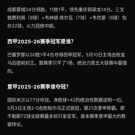
成都蓉城34分领跑，11胜1平，领先重庆铜梁龙14分。三叉
戟费利佩（9球）+韦林顿·席尔瓦（7球）+韦世豪（6球）包
办22球，火力冠绝中超。
西甲2025-26赛季冠军是谁？
巴塞罗那以30胜1平4负夺得西甲冠军，5月10日主场击败皇
马后提前封王。整赛季只平了1场，统治力是五大联赛中最强
的。
意甲2025-26赛季谁夺冠？
国际米兰以77分夺冠，净胜球+42的统治性数据说明一切。
5月3日主场2-0击败帕尔马正式锁冠，第21次意甲称霸。那
不勒斯72球全联赛最多却只拿亚军，是本赛季意甲最大的数
据悖论。