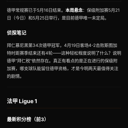
德甲常规赛已于5月16日结束。
本周悬念
：保级附加赛5月21
日（今日）和5月25日举行，是目前德甲唯一未定局。
侦探笔记
拜仁慕尼黑第34次德甲冠军，4月19日客场4-2击败斯图加
特时距赛季结束还有4轮——这种轻松程度说明了什么？说明
德甲"拜仁税"依然存在。真正有看点的是正在进行的保级附
加赛，哪支球队能留住德甲资格，才是今明两天最值得关注
的剧情。
法甲 Ligue 1
最新积分榜（前3）