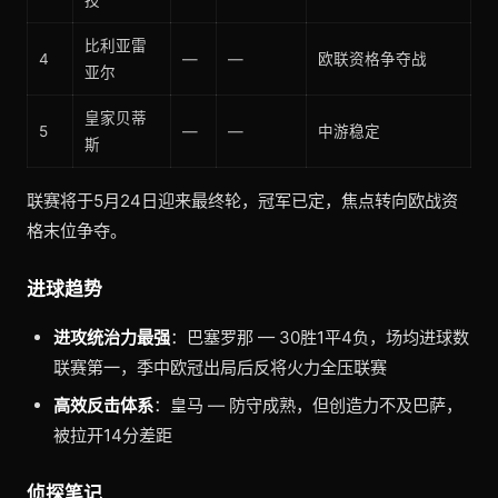
比利亚雷
4
—
—
欧联资格争夺战
亚尔
皇家贝蒂
5
—
—
中游稳定
斯
联赛将于5月24日迎来最终轮，冠军已定，焦点转向欧战资
格末位争夺。
进球趋势
进攻统治力最强
：巴塞罗那 — 30胜1平4负，场均进球数
联赛第一，季中欧冠出局后反将火力全压联赛
高效反击体系
：皇马 — 防守成熟，但创造力不及巴萨，
被拉开14分差距
侦探笔记