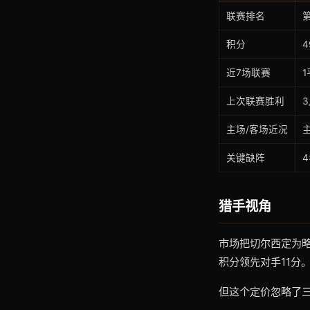
联赛排名
积分
4
近7场联赛
1
上次联赛胜利
主场/客场近况
关键缺阵
猎手视角
市场把切尔西定为略
积分领先对手11分
但这个定价忽略了