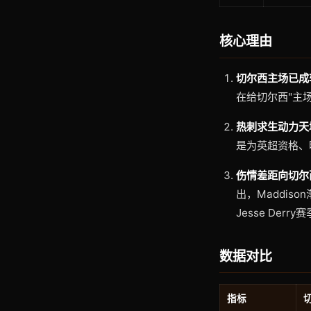
核心理由
切尔西主场已成
在给切尔西"主
热刺求生动力天
是为英超资格、
伤情差距向切尔
出，Maddiso
Jesse Derr
数据对比
指标