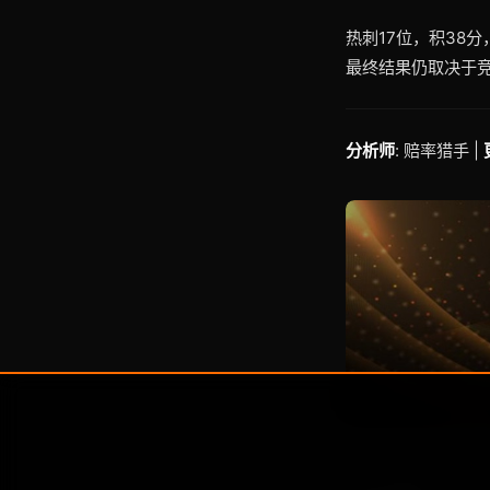
热刺17位，积38
最终结果仍取决于
分析师
: 赔率猎手 |