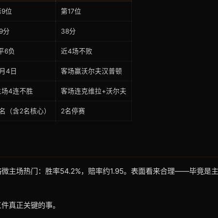
第9位
第17位
9分
38分
平6负
近4场不败
3月4日
客场赢沃尔夫汉普顿
主场4连不胜
客场连克维拉+沃尔夫
4名（含2名核心）
2名停赛
微主场热门：胜率54.2%，赔率约1.95。表面看来合理——毕竟是
。
三件真正关键的事。