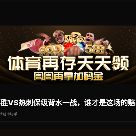
不胜VS热刺保级背水一战，谁才是这场的
读
赔率猎手