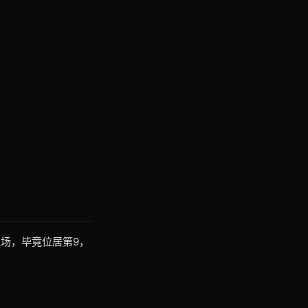
主场，毕竟位居第9，