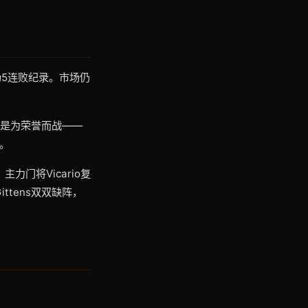
场5连败纪录。市场仍
不是为荣誉而战——
。
主力门将Vicario复
ittens双双缺阵，