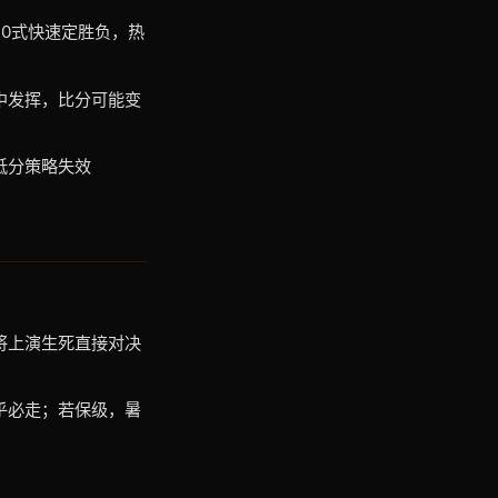
-0式快速定胜负，热
反击中发挥，比分可能变
低分策略失效
将上演生死直接对决
乎必走；若保级，暑