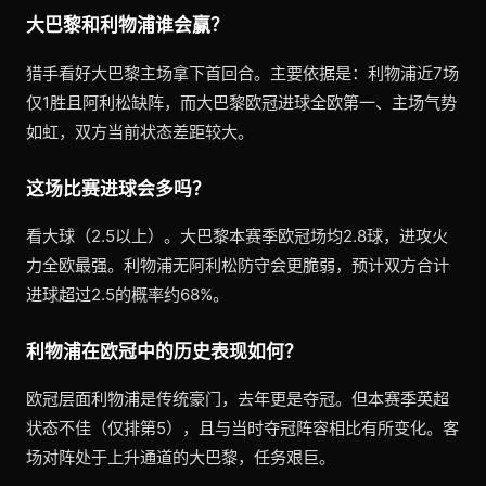
大巴黎和利物浦谁会赢？
猎手看好大巴黎主场拿下首回合。主要依据是：利物浦近7场
仅1胜且阿利松缺阵，而大巴黎欧冠进球全欧第一、主场气势
如虹，双方当前状态差距较大。
这场比赛进球会多吗？
看大球（2.5以上）。大巴黎本赛季欧冠场均2.8球，进攻火
力全欧最强。利物浦无阿利松防守会更脆弱，预计双方合计
进球超过2.5的概率约68%。
利物浦在欧冠中的历史表现如何？
欧冠层面利物浦是传统豪门，去年更是夺冠。但本赛季英超
状态不佳（仅排第5），且与当时夺冠阵容相比有所变化。客
场对阵处于上升通道的大巴黎，任务艰巨。