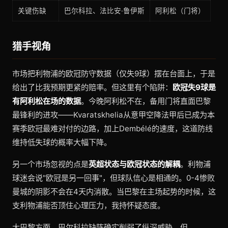
关键伤缺
巴尔科拉、法比安·鲁伊斯
阿利松（门将）
猎手视角
市场把利物浦的欧冠防守数据（仅失9球）摆在台面上，于是
给出了比我预期更紧的赔率。但这里有个陷阱：
欧冠失9球是
有阿利松在场的数据
。今晚阿利松不在，备用门将直面巴黎
最锋利的进攻——Kvaratskhelia从意甲空降法甲后已成为本
赛季欧冠最难对付的边路，加上Dembélé的速度，这道防线
维持低失球的概率大幅下降。
另一个市场忽视的点是
英超状态与欧冠状态的解耦
。利物浦
球迷会说"欧冠是另一回事"，但球队信心是相通的。0-4惨败
曼城的阴影不会在4天内消散。当巴黎在主场起势的时候，这
支利物浦能否顶住心理压力，我持怀疑态度。
大巴黎方面，巴尔科拉缺阵确实削弱了纵深威胁，但