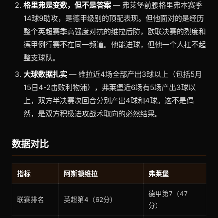
格里弗是变数，但不是答案
— 弗莱堡前腰格里弗本赛季
14球9助攻，是德甲级别的顶配表现。但他面对的是经历
整个英超赛季高强度对抗的维拉后防，欧联决赛的烈度和
德甲例行赛不在同一频道。他能进球，但他一个人扛不起
整支球队。
大球数据扎实
— 维拉近4场全部产出3球以上（包括5月
15日4-2击败利物浦），弗莱堡近6场有5场产出3球以
上，双方半决赛次回合分别产出4球和4球。这不是偶
然，是双方积极进攻战术取向的必然结果。
数据对比
指标
阿斯顿维拉
弗莱堡
德甲第7（47
联赛排名
英超第4（62分）
分）