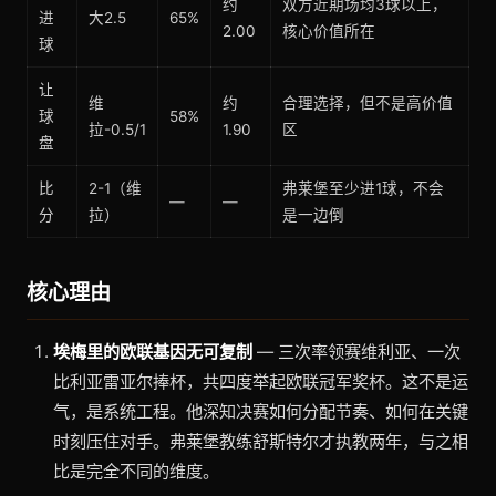
约
双方近期场均3球以上，
进
大2.5
65%
2.00
核心价值所在
球
让
维
约
合理选择，但不是高价值
球
58%
拉-0.5/1
1.90
区
盘
比
2-1（维
弗莱堡至少进1球，不会
—
—
分
拉）
是一边倒
核心理由
埃梅里的欧联基因无可复制
— 三次率领赛维利亚、一次
比利亚雷亚尔捧杯，共四度举起欧联冠军奖杯。这不是运
气，是系统工程。他深知决赛如何分配节奏、如何在关键
时刻压住对手。弗莱堡教练舒斯特尔才执教两年，与之相
比是完全不同的维度。