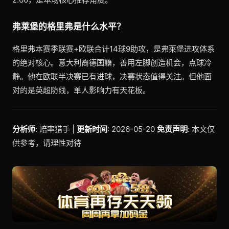
弗莱堡的格里弗是什么水平？
格里弗本赛季联赛+欧联合计14球9助攻，是弗莱堡进攻体系
的绝对核心。意大利裔德国籍，善用左脚创造机会，点球冷
静。他在欧联半决赛已有进球，决赛状态值得关注。但他面
对的是英超防线，单人影响力有天花板。
分析师
: 赔率猎手 |
更新时间
: 2026-05-20
免责声明
: 本文仅
供参考，请理性对待