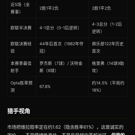
近5场（全
2胜1平2负
2胜1平2负
赛事）
4-3总分（1-2后
欧联半决赛
4-1总分（0-1后逆转）
逆转）
欧联决赛经
44年后首次（1982年夺
俱乐部122年历史
验
冠）
首次
本赛季最佳
罗杰斯（7球）/ 沃特金
格里弗（14球9助
射手
斯（6球）
攻）
Opta胜率预
约14.5%（平局约
67.8%
测
18%）
猎手视角
市场把维拉赔率定在约1.62（隐含胜率61%），这是诚实的