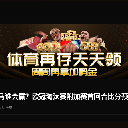
皇马谁会赢？欧冠淘汰赛附加赛首回合比分
读
赔率猎手