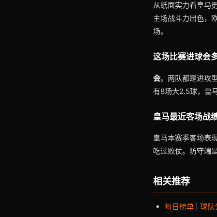
从纸面实力看皇马
主场战斗力出色，欧
场。
这场比赛进球会
会
。两队都是进攻型
有8场大2.5球，
皇马最近客场战
皇马本赛季客场表现
吃过败仗。防守端是
相关推荐
每日榜单
|
球队