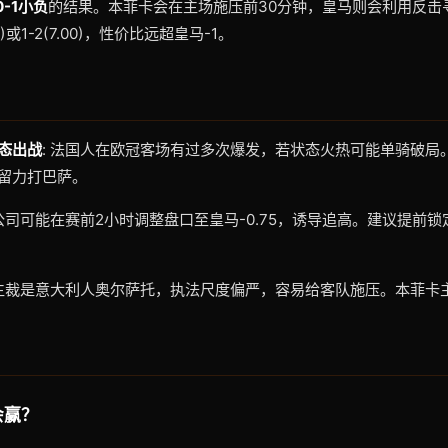
0-1小负
的结果。本菲卡会在主场施压前30分钟，皇马则会利用反击
0)或1-2(7.00)，性价比远超皇马-1。
态出战
: 法国人在欧冠客场有过多次爆发，若状态火热可能单骑破局
留力打巴萨。
率公司可能在赛前2小时调整盘口至皇马-0.75，诱导追高。建议提前锁定
场主裁是意大利人奥尔萨托，执法尺度偏严，容易给客队施压。本菲卡
会赢？