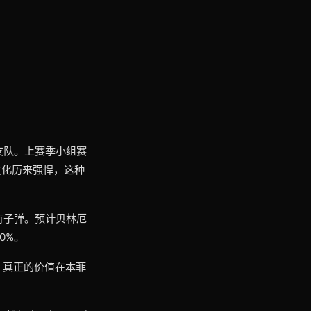
支队。上赛季小组赛
文化历来强悍，这种
有子弹。预计贝林厄
0%。
。真正的价值在本菲
。