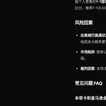
我个人更看好
1-1或
比分，推荐1-1(6.5
风险因素
如果姆巴佩满状
他周末大概率要
市场陷阱
: 赔
球。
裁判因素
: 本
常见问题 FAQ
本菲卡和皇马谁