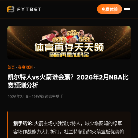
免费体验
首页
›
赛事预测
›
凯尔特人vs火箭谁会赢？2026年2月NBA比
赛预测分析
2026年2月5日
1分钟阅读
赔率猎手
猎手结论
: 火箭主场小胜凯尔特人，缺少塔图姆的绿军
客场作战能力大打折扣，杜兰特领衔的火箭篮板优势将