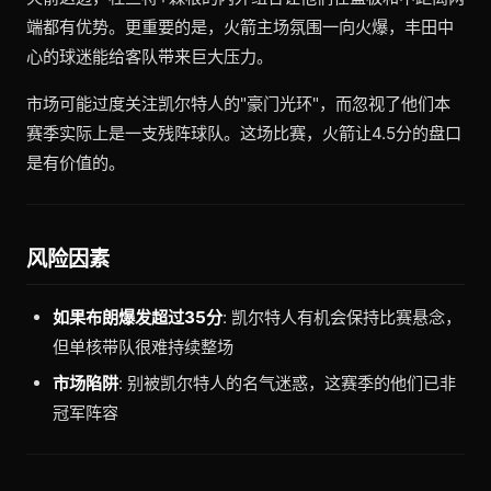
端都有优势。更重要的是，火箭主场氛围一向火爆，丰田中
心的球迷能给客队带来巨大压力。
市场可能过度关注凯尔特人的"豪门光环"，而忽视了他们本
赛季实际上是一支残阵球队。这场比赛，火箭让4.5分的盘口
是有价值的。
风险因素
如果布朗爆发超过35分
: 凯尔特人有机会保持比赛悬念，
但单核带队很难持续整场
市场陷阱
: 别被凯尔特人的名气迷惑，这赛季的他们已非
冠军阵容