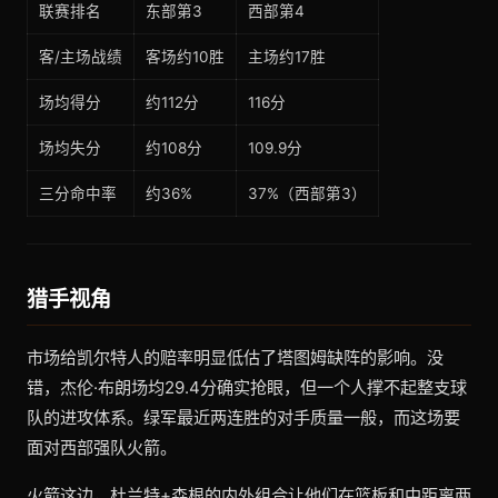
联赛排名
东部第3
西部第4
客/主场战绩
客场约10胜
主场约17胜
场均得分
约112分
116分
场均失分
约108分
109.9分
三分命中率
约36%
37%（西部第3）
猎手视角
市场给凯尔特人的赔率明显低估了塔图姆缺阵的影响。没
错，杰伦·布朗场均29.4分确实抢眼，但一个人撑不起整支球
队的进攻体系。绿军最近两连胜的对手质量一般，而这场要
面对西部强队火箭。
火箭这边，杜兰特+森根的内外组合让他们在篮板和中距离两