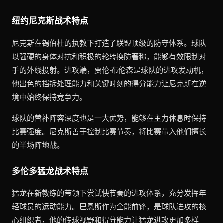
纽约尼克斯战术特点
尼克斯在锡伯杜的执教下打造了联盟顶级的防守体系。球队
以强硬的身体对抗和积极的轮转换防著称，能够有效限制对
手的外线投射。进攻端，贾伦·布伦森是球队的进攻发动机，
他出色的挡拆处理能力和关键时刻的得分能力让尼克斯在逆
境中始终保持竞争力。
球队的替补阵容深度也是一大优势，能够在主力休息时保持
比赛强度。尼克斯善于控制比赛节奏，将比赛带入他们擅长
的半场阵地战。
多伦多猛龙战术特点
猛龙在新教练的带领下尝试快节奏的进攻体系，充分发挥年
轻球员的运动能力。巴恩斯作为全能前锋，是球队进攻的核
心组织者，他的传球视野和得分能力让猛龙进攻更加多样