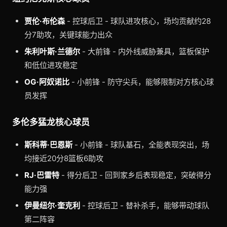
贾伦·布伦森
- 控球后卫 - 球队进攻核心，场均贡献约28
分7助攻，关键球能力出众
朱利叶斯·兰德尔
- 大前锋 - 内外线威胁兼具，篮板保护
和低位进攻稳定
OG·阿奴诺比
- 小前锋 - 防守尖兵，能够限制对方核心球
员发挥
多伦多猛龙核心球员
斯科蒂·巴恩斯
- 小前锋 - 球队基石，全能表现突出，场
均接近20分8篮板6助攻
RJ·巴雷特
- 得分后卫 - 回到家乡后表现稳定，突破得分
能力强
伊曼纽尔·奎克利
- 控球后卫 - 替补杀手，能够带动球队
第二阵容