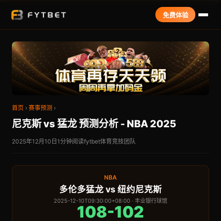
免费体验
首页
›
赛事预测
›
尼克斯 vs 猛龙 预测分析 - NBA 2025
2025年12月10日
1分钟阅读
fytbet体育竞技团队
NBA
多伦多猛龙 vs 纽约尼克斯
2025-12-10T09:30:00+08:00 · 丰业银行球馆
108-102