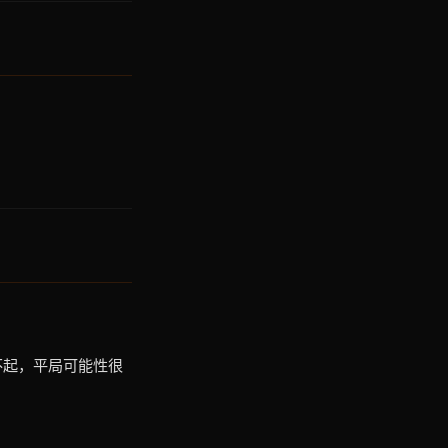
不起，平局可能性很