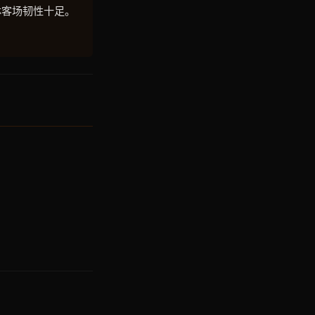
林客场韧性十足。