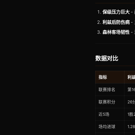
保级压力巨大
-
利兹后防伤病
-
森林客场韧性
-
数据对比
指标
利
联赛排名
第1
联赛积分
26
近5场
1胜
场均进球
1.28