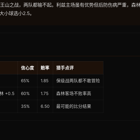
级天王山之战，两队都输不起。利兹主场虽有优势但后防伤病严重，森
大小球选小2.5。
信心度
赔率
猎手点评
65%
1.85
保级战两队都不敢冒险
 +0.5
60%
1.75
森林客场不败率高
35%
6.50
最可能的比分结果