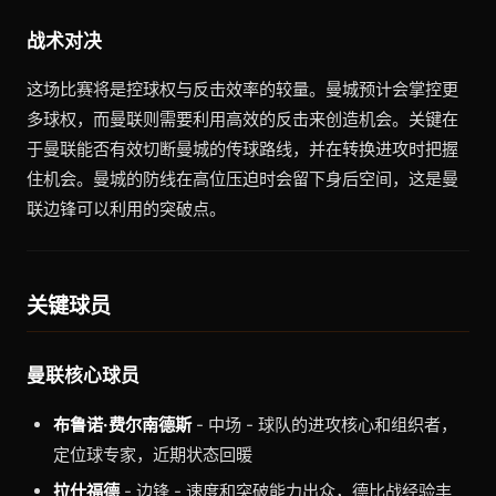
战术对决
这场比赛将是控球权与反击效率的较量。曼城预计会掌控更
多球权，而曼联则需要利用高效的反击来创造机会。关键在
于曼联能否有效切断曼城的传球路线，并在转换进攻时把握
住机会。曼城的防线在高位压迫时会留下身后空间，这是曼
联边锋可以利用的突破点。
关键球员
曼联核心球员
布鲁诺·费尔南德斯
- 中场 - 球队的进攻核心和组织者，
定位球专家，近期状态回暖
拉什福德
- 边锋 - 速度和突破能力出众，德比战经验丰