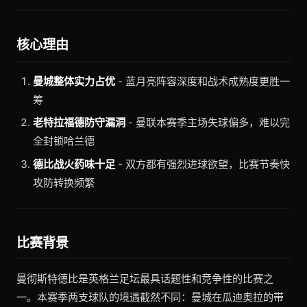
核心理由
曼城整体实力占优
- 蓝月亮阵容深度和战术成熟度更胜一
筹
老特拉福德防守漏洞
- 曼联本赛季主场失球偏多，难以完
全封锁哈兰德
德比战火药味十足
- 双方都有强烈进球欲望，比赛节奏快
攻防转换频繁
比赛背景
曼彻斯特德比是英格兰足坛最具话题性和竞争性的比赛之
一。本赛季两支球队的境遇截然不同：曼城在瓜迪奥拉的带