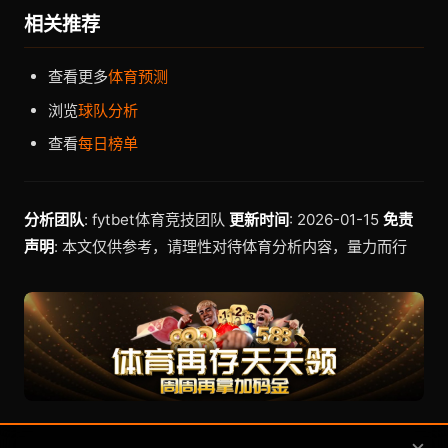
相关推荐
查看更多
体育预测
浏览
球队分析
查看
每日榜单
分析团队
: fytbet体育竞技团队
更新时间
: 2026-01-15
免责
声明
: 本文仅供参考，请理性对待体育分析内容，量力而行