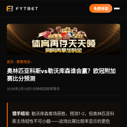
免费体验
首页
›
赛事预测
›
奥林匹亚科斯vs勒沃库森谁会赢？欧冠附加
赛比分预测
2026年2月19日
1分钟阅读
赔率猎手
猎手结论
: 勒沃库森客场获胜，预测1-2，但奥林匹亚科
斯主场韧性不可小觑——这场比赛比赔率显示的更危