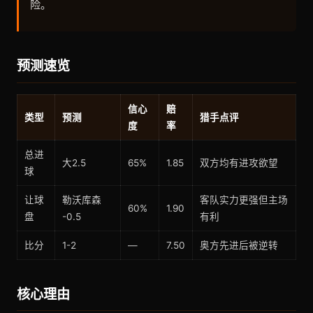
险。
预测速览
信心
赔
类型
预测
猎手点评
度
率
总进
大2.5
65%
1.85
双方均有进攻欲望
球
让球
勒沃库森
客队实力更强但主场
60%
1.90
盘
-0.5
有利
比分
1-2
—
7.50
奥方先进后被逆转
核心理由