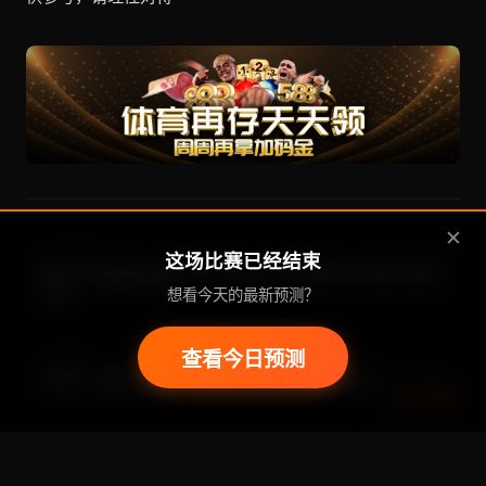
✕
← 上一篇
这场比赛已经结束
狼队vs阿森纳谁会赢？2026年2月18日英超比分预测与赔率
想看今天的最新预测？
分析
查看今日预测
下一篇 →
本菲卡vs皇马谁会赢？欧冠淘汰赛附加赛首回合比分预测
计算器