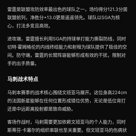
雷霆是联盟攻防效率最出色的球队之一，场均得分121.3分居
联盟前列，净胜分+13.0更是遥遥领先。球队以SGA为核
心，打法多变且高效。
进攻端，雷霆擅长利用SGA的持球单打能力撕裂防线，同时
切特·霍姆格伦的内线终结能力和射程为球队提供了极佳的空
间。防守端，雷霆的长臂阵容能够形成有效的干扰，限制对
手的出手质量。
马刺战术特点
马刺本赛季的战术核心围绕文班亚马展开。这位身高224cm
的法国新星能够在任何位置形成错位优势，无论是低位背打
还是中远距离投射都是致命威胁。
客场作战时，马刺需要更加依赖文班亚马的个人能力，同时
斯蒂芬·卡塞尔的组织串联也至关重要。但文班亚马的伤病状