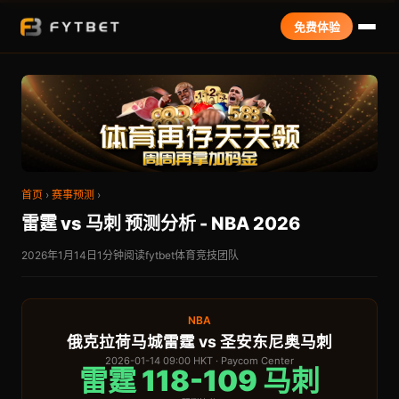
免费体验
首页
›
赛事预测
›
雷霆 vs 马刺 预测分析 - NBA 2026
2026年1月14日
1分钟阅读
fytbet体育竞技团队
NBA
俄克拉荷马城雷霆 vs 圣安东尼奥马刺
2026-01-14 09:00 HKT · Paycom Center
雷霆 118-109 马刺