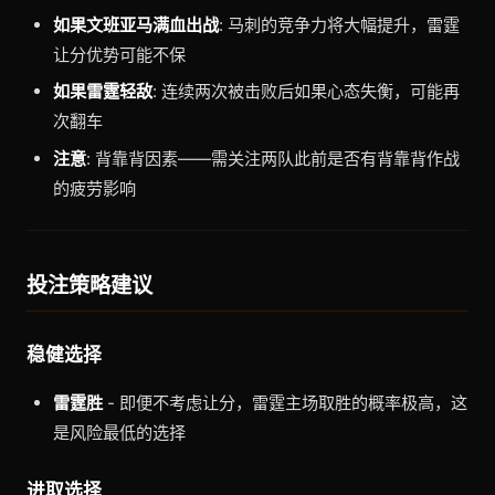
如果文班亚马满血出战
: 马刺的竞争力将大幅提升，雷霆
让分优势可能不保
如果雷霆轻敌
: 连续两次被击败后如果心态失衡，可能再
次翻车
注意
: 背靠背因素——需关注两队此前是否有背靠背作战
的疲劳影响
投注策略建议
稳健选择
雷霆胜
- 即便不考虑让分，雷霆主场取胜的概率极高，这
是风险最低的选择
进取选择