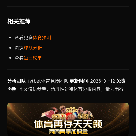
相关推荐
查看更多
体育预测
浏览
球队分析
查看
每日榜单
分析团队
: fytbet体育竞技团队
更新时间
: 2026-01-12
免责
声明
: 本文仅供参考，请理性对待体育分析内容，量力而行