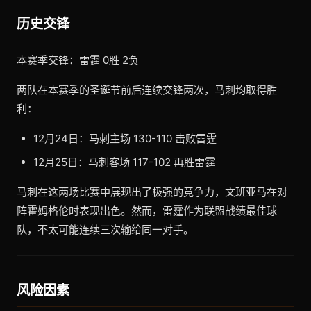
历史交锋
本赛季交锋：雷霆 0胜 2负
两队在本赛季的圣诞节前后连续交锋两次，马刺均取得胜
利：
12月24日：马刺主场 130-110 击败雷霆
12月25日：马刺客场 117-102 再胜雷霆
马刺在这两场比赛中展现出了极强的竞争力，文班亚马在对
阵霍姆格伦时表现出色。然而，雷霆作为联盟战绩最佳球
队，不太可能连续三次输给同一对手。
风险因素