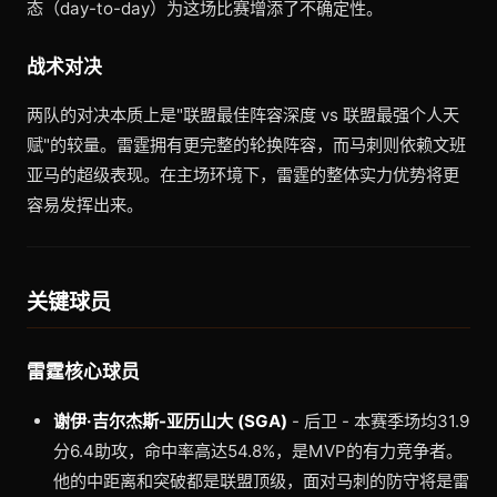
态（day-to-day）为这场比赛增添了不确定性。
战术对决
两队的对决本质上是"联盟最佳阵容深度 vs 联盟最强个人天
赋"的较量。雷霆拥有更完整的轮换阵容，而马刺则依赖文班
亚马的超级表现。在主场环境下，雷霆的整体实力优势将更
容易发挥出来。
关键球员
雷霆核心球员
谢伊·吉尔杰斯-亚历山大 (SGA)
- 后卫 - 本赛季场均31.9
分6.4助攻，命中率高达54.8%，是MVP的有力竞争者。
他的中距离和突破都是联盟顶级，面对马刺的防守将是雷