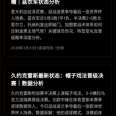
瞻｜蓝衣军状态分析
意大利出征泽尼察，迎战波黑争夺最后一张世界杯
入场券。蓝衣军近5场3胜1平1负，半决赛2-0胜北
爱尔兰，托纳利复出即破门。加图索战术体系如何
压制波黑主场气势？关键球员伤况、阵型变化及晋
级概率深度分析。
2026年3月31日
阅读时间: 1分钟
久约克雷斯最新状态：帽子戏法晋级决
赛｜数据分析
久约克雷斯附加赛半决赛上演帽子戏法，3-0横扫乌
克兰送瑞典晋级决赛。北欧中锋在体育里斯本赛季
进球数据惊人，今日迎战波兰争夺最后一张欧洲世
界杯入场券。数据拆解：他的进球模式、决赛前体