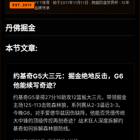
FYT体育 · 始于2011年11月11日 · 跨越四届世界杯 · 15年
EST. 2011
品牌传承
丹佛掘金
本节文章:
约基奇G5大三元：掘金绝地反击，G6
他能续写奇迹？
约基奇G5录得27分16助攻12篮板大三元，带领掘金
主场125-113击败森林狼，系列赛从2-3逼近3-3。
今晚G6，对手爱德华兹因伤缺阵，他能否凭借传统
大中锋的顶级传控再创奇迹？战术狂人深度拆解约
基奇如何拆解森林狼防线。