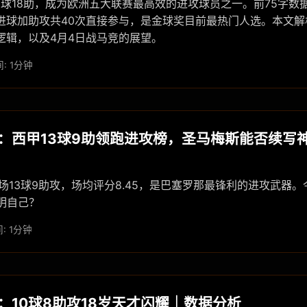
2球18助，成为欧洲五大联赛最高效的进攻球员之一。前75字数
心进球加助攻共40次直接参与，是金球奖目前最热门人选。本文
逻辑，以及4月4日战马竞的展望。
: 1分钟
：西甲13球9助领跑进攻榜，圣马梅斯能否续写
场13球9助攻，场均评分8.45，是巴塞罗那最锋利的进攻武器
明自己？
: 1分钟
：10球8助攻18岁天才闪耀｜数据分析