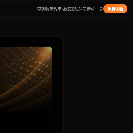
预测
赔率教室
战绩
球队
球员
榜单
工具
免费体验