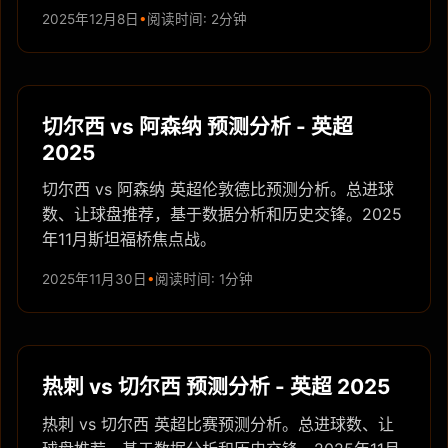
2025年12月8日
阅读时间: 2分钟
切尔西 vs 阿森纳 预测分析 - 英超
2025
切尔西 vs 阿森纳 英超伦敦德比预测分析。总进球
数、让球盘推荐，基于数据分析和历史交锋。2025
年11月斯坦福桥焦点战。
2025年11月30日
阅读时间: 1分钟
热刺 vs 切尔西 预测分析 - 英超 2025
热刺 vs 切尔西 英超比赛预测分析。总进球数、让