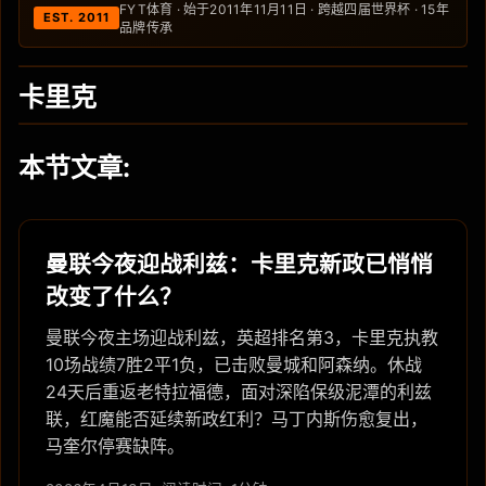
FYT体育 · 始于2011年11月11日 · 跨越四届世界杯 · 15年
EST. 2011
品牌传承
卡里克
本节文章:
曼联今夜迎战利兹：卡里克新政已悄悄
改变了什么？
曼联今夜主场迎战利兹，英超排名第3，卡里克执教
10场战绩7胜2平1负，已击败曼城和阿森纳。休战
24天后重返老特拉福德，面对深陷保级泥潭的利兹
联，红魔能否延续新政红利？马丁内斯伤愈复出，
马奎尔停赛缺阵。