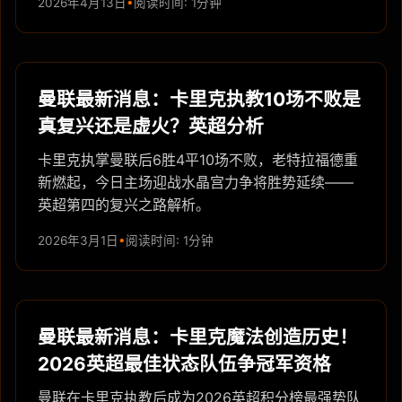
2026年4月13日
阅读时间: 1分钟
曼联最新消息：卡里克执教10场不败是
真复兴还是虚火？英超分析
卡里克执掌曼联后6胜4平10场不败，老特拉福德重
新燃起，今日主场迎战水晶宫力争将胜势延续——
英超第四的复兴之路解析。
2026年3月1日
阅读时间: 1分钟
曼联最新消息：卡里克魔法创造历史！
2026英超最佳状态队伍争冠军资格
曼联在卡里克执教后成为2026英超积分榜最强势队