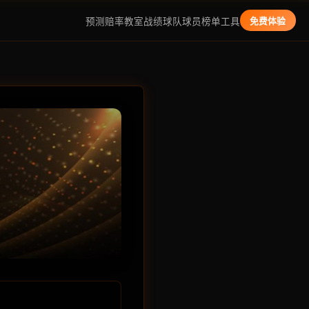
预测
赔率教室
战绩
球队
球员
榜单
工具
免费体验