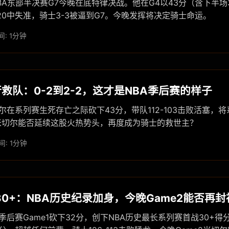
BA东部半决赛G7今晚在底特律决战。他在G4以43分（含下半场
20中失准，骑士3-3被逼到G7。今晚发挥将决定骑士命运。
: 1分钟
救队：0-2到2-2，这才是NBA季后赛的样子
尔在系列赛生死存亡之际砍下43分，带队112-103击败活塞，将系
米切尔能否延续这股火热势头，再度成为骑士的救世主？
: 1分钟
0+：NBA历史纪录加身，今晚Game2能否再封
季后赛Game1砍下32分，创下NBA历史最长系列赛首战30+得