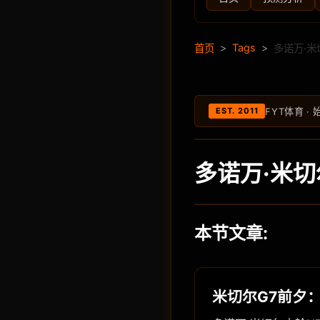
>
Tags
>
首页
多诺万·米
FYT体育 · 
EST. 2011
多诺万·米切
本节文章:
米切尔G7前夕