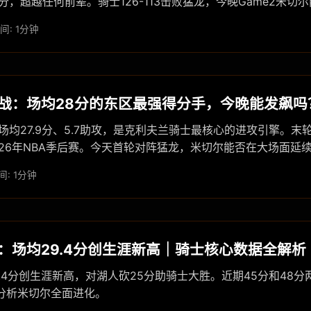
分，超越任何前辈。骑士126-113击败猛龙，今晚Game2米切
间: 1分钟
战：场均28分的东区最强得分手，今晚能发飙吗
场均27.9分、5.7助攻，是克利夫兰骑士最核心的进攻引擎。末
026年NBA季后赛。今天首轮对阵猛龙，米切尔能否在大场面延
: 1分钟
：场均29.4分创生涯新高｜骑士核心数据全解析
.4分创生涯新高，对湖人砍25分助骑士大胜。近期45分和48
分析米切尔全面进化。