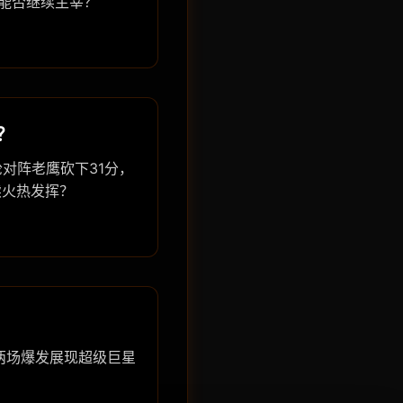
尔能否继续主宰？
？
轮对阵老鹰砍下31分，
续火热发挥？
分两场爆发展现超级巨星