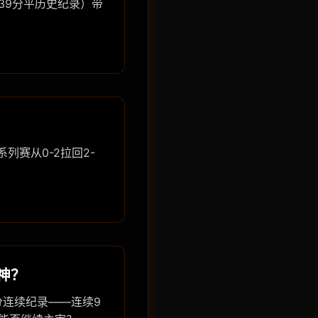
39分平历史纪录）带
列赛从0-2拉回2-
神？
分连续纪录——连续9