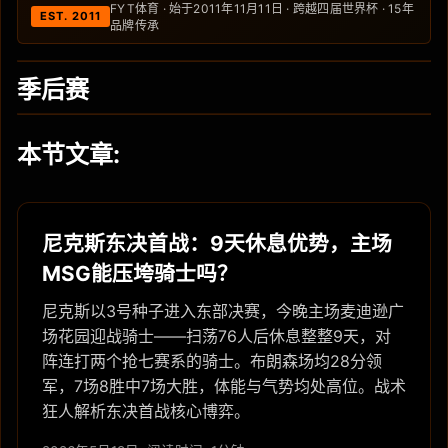
FYT体育 · 始于2011年11月11日 · 跨越四届世界杯 · 15年
EST. 2011
品牌传承
季后赛
本节文章:
尼克斯东决首战：9天休息优势，主场
MSG能压垮骑士吗？
尼克斯以3号种子进入东部决赛，今晚主场麦迪逊广
场花园迎战骑士——扫荡76人后休息整整9天，对
阵连打两个抢七赛系的骑士。布朗森场均28分领
军，7场8胜中7场大胜，体能与气势均处高位。战术
狂人解析东决首战核心博弈。