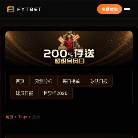
免费体验
首页
预测分析
每日榜单
球队日报
球员日报
世界杯2026
>
Tags
>
首页
尼斯