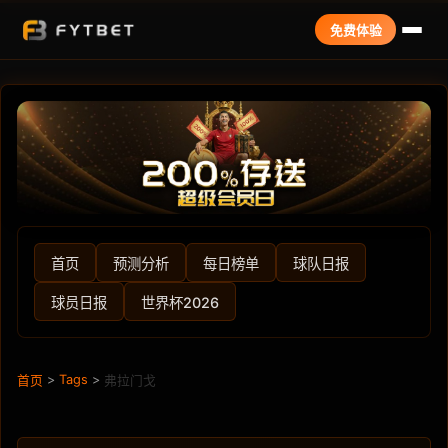
免费体验
首页
预测分析
每日榜单
球队日报
球员日报
世界杯2026
>
Tags
>
首页
弗拉门戈