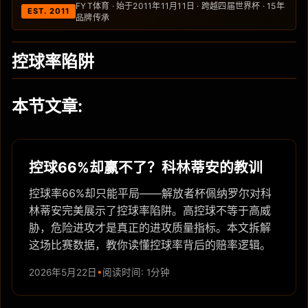
FYT体育 · 始于2011年11月11日 · 跨越四届世界杯 · 15年
EST. 2011
品牌传承
控球率陷阱
本节文章:
控球66%却赢不了？科林蒂安的教训
控球率66%却只能平局——解放者杯佩纳罗尔对科
林蒂安完美展示了控球率陷阱。高控球不等于高威
胁，危险进攻才是真正的进攻质量指标。本文拆解
这场比赛数据，教你读懂控球率背后的赔率逻辑。
2026年5月22日
阅读时间: 1分钟