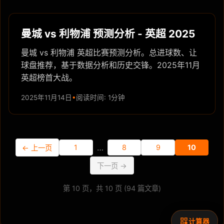
曼城 vs 利物浦 预测分析 - 英超 2025
曼城 vs 利物浦 英超比赛预测分析。总进球数、让
球盘推荐，基于数据分析和历史交锋。2025年11月
英超榜首大战。
2025年11月14日
阅读时间: 1分钟
…
1
8
9
10
← 上一页
下一页 →
第 10 页，共 10 页 (94 篇文章)
计算器