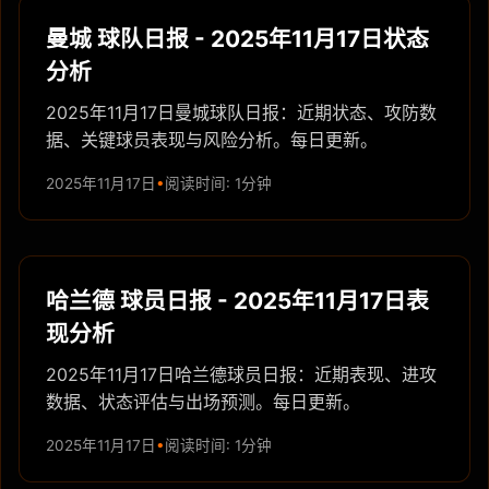
曼城 球队日报 - 2025年11月17日状态
分析
2025年11月17日曼城球队日报：近期状态、攻防数
据、关键球员表现与风险分析。每日更新。
2025年11月17日
阅读时间: 1分钟
哈兰德 球员日报 - 2025年11月17日表
现分析
2025年11月17日哈兰德球员日报：近期表现、进攻
数据、状态评估与出场预测。每日更新。
2025年11月17日
阅读时间: 1分钟