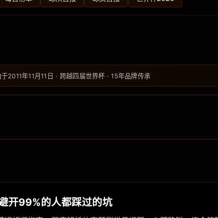
始于2011年11月11日 · 跨越四届世界杯 · 15年品牌传承
避开99%的人都踩过的坑