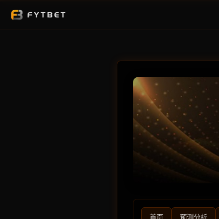
首页
预测分析