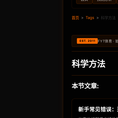
>
Tags
>
首页
科学方法
FYT体育 · 
EST. 2011
科学方法
本节文章:
新手常见错误：