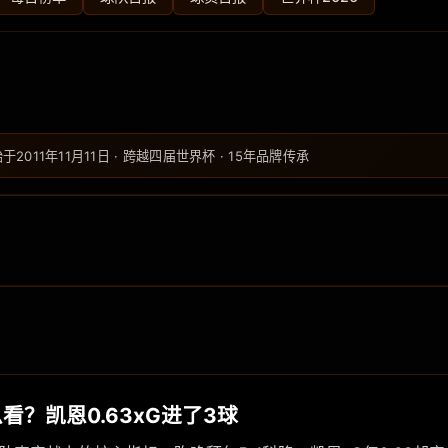
始于2011年11月11日 · 跨越四届世界杯 · 15年品牌传承
看？凯恩0.63xG进了3球