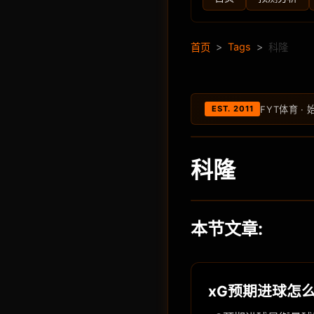
>
Tags
>
首页
科隆
FYT体育 · 
EST. 2011
科隆
本节文章:
xG预期进球怎么