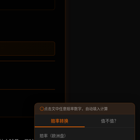
点击文中任意赔率数字，自动填入计算
赔率转换
值不值？
赔率（欧洲盘）