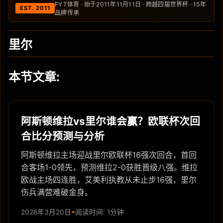
FYT体育 · 始于2011年11月11日 · 跨越四届世界杯 · 15年
EST. 2011
品牌传承
里尔
本节文章:
阿斯顿维拉vs里尔谁会赢？欧联杯次回
合比分预测与分析
阿斯顿维拉主场迎战里尔欧联杯16强次回合，首回
合客场1-0领先，预测维拉2-0获胜晋级八强。维拉
欧战主场四连胜，艾美利执教从未止步16强，里尔
伤兵满营难破金身。
2026年3月20日
阅读时间: 1分钟