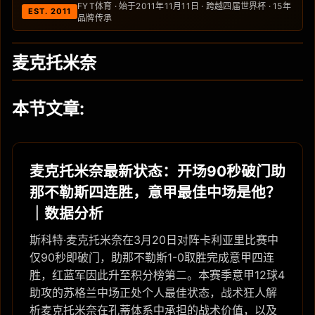
FYT体育 · 始于2011年11月11日 · 跨越四届世界杯 · 15年
EST. 2011
品牌传承
麦克托米奈
本节文章:
麦克托米奈最新状态：开场90秒破门助
那不勒斯四连胜，意甲最佳中场是他？
｜数据分析
斯科特·麦克托米奈在3月20日对阵卡利亚里比赛中
仅90秒即破门，助那不勒斯1-0取胜完成意甲四连
胜，红蓝军因此升至积分榜第二。本赛季意甲12球4
助攻的苏格兰中场正处个人最佳状态，战术狂人解
析麦克托米奈在孔蒂体系中承担的战术价值，以及