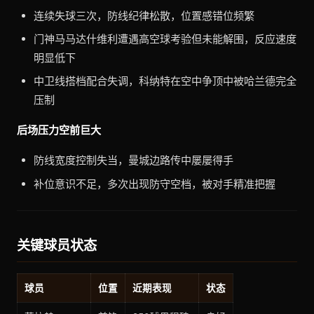
连续失球三次，防线纪律松散，位置感错位频繁
门神马马达什维利遭遇高空球考验但未能解围，反应速度
明显低下
中卫线搭档配合失调，科纳特在空中争顶中被哈兰德完全
压制
后场压力空前巨大
防线宽度控制失当，曼城边路传中屡屡得手
补位意识不足，多次出现防守空档，被对手精准把握
关键球员状态
球员
位置
近期表现
状态