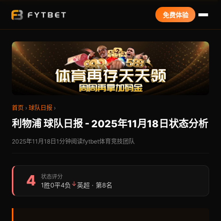
免费体验
首页
›
球队日报
›
利物浦 球队日报 - 2025年11月18日状态分析
2025年11月18日
1分钟阅读
fytbet体育竞技团队
4
状态评分
↓
1胜0平4负
英超 · 第8名