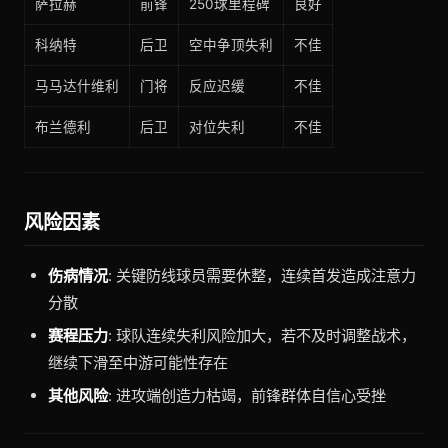
萨拉赫
前锋
250球里程碑
良好
科纳特
后卫
空中争顶失利
不佳
马马达什维利
门将
反应迟缓
不佳
布兰德利
后卫
对位失利
不佳
风险因素
伤病情况
: 关键防线球员需要休整，连续首发造成注意力
分散
赛程压力
: 球队连续失利风险加大，若不及时调整战术，
继续下滑至中游可能性存在
其他风险
: 进攻端创造力枯竭，前锋群体自信心受挫