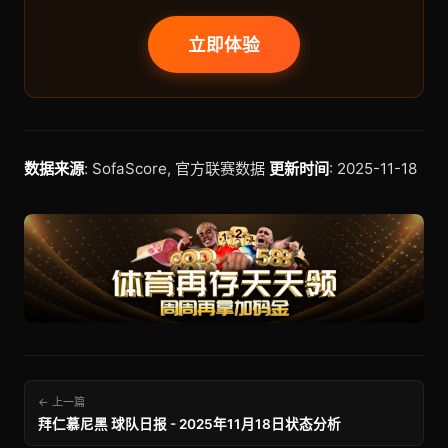
立即体验
数据来源
: SofaScore, 官方联赛数据
更新时间
: 2025-11-18
← 上一篇
拜仁慕尼黑 球队日报 - 2025年11月18日状态分析