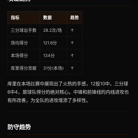
指标
数据
趋势
三分球出手数
28.2次/场
↑
场均得分
121.6分
↑
本场得分
134分
↑
库里得分贡献
31分(本场)
↑
库里在本场比赛中展现出了火热的手感，12投10中，三分球
6中4，是球队得分的绝对核心。中锋和前锋线的内线进攻也
有所改善，为全队的进攻增添了多样性。
防守趋势