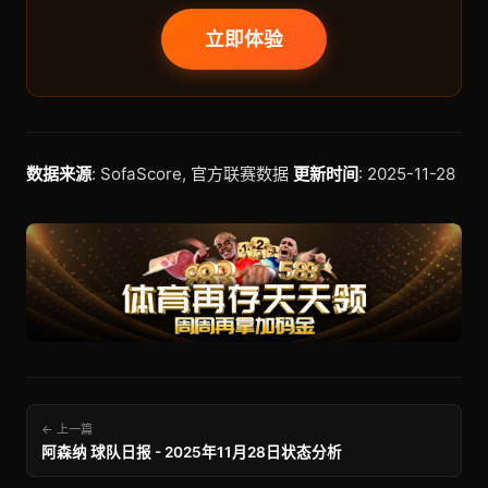
立即体验
数据来源
: SofaScore, 官方联赛数据
更新时间
: 2025-11-28
← 上一篇
阿森纳 球队日报 - 2025年11月28日状态分析