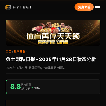
免费体验
首页
›
球队日报
›
勇士 球队日报 - 2025年11月28日状态分析
2025年11月28日
1分钟阅读
fytbet体育竞技团队
8.8
状态评分
↑
NBA
3胜2负