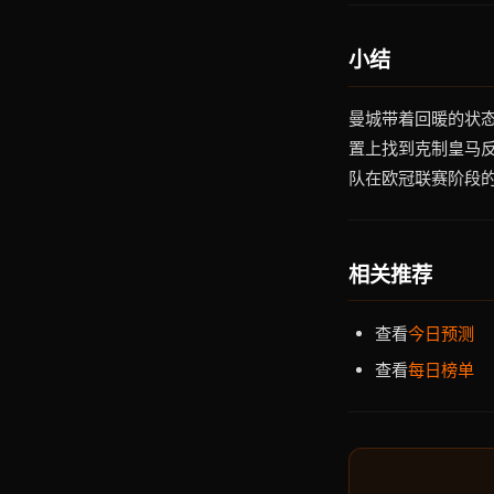
小结
曼城带着回暖的状
置上找到克制皇马
队在欧冠联赛阶段
相关推荐
查看
今日预测
查看
每日榜单