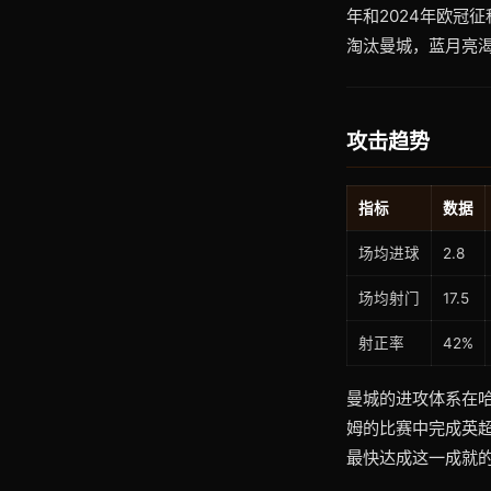
年和2024年欧冠
淘汰曼城，蓝月亮
攻击趋势
指标
数据
场均进球
2.8
场均射门
17.5
射正率
42%
曼城的进攻体系在哈
姆的比赛中完成英超百
最快达成这一成就