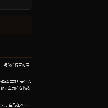
合，与英超榜首的差
不敌勒沃库森的失利给
，预计主力阵容将悉
决。皇马在2022