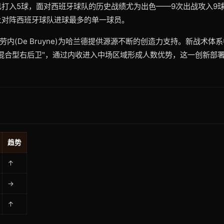
打入5球，面对西班牙球队的历史战绩尤为出色——9次出战攻入9
上对阵西班牙球队进球最多的单一球员。
德布劳内(De Bruyne)为哈兰德提供源源不断的创造力支持。新战术体系中
混合型右后卫"，通过内收进入中场区域形成人数优势，这一创新部
趋势
↑
→
↑