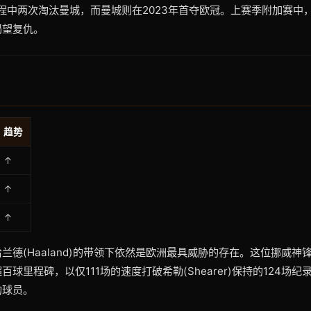
征程中两次淘汰曼城，而曼城则在2023年首夺欧冠。上赛季附加赛中，
渴望复仇。
趋势
↑
↑
↑
兰德(Haaland)的带领下依然是欧洲最具威胁的存在。这位挪威神锋
球里程碑，以仅111场的速度打破希勒(Shearer)保持的124场
的球员。