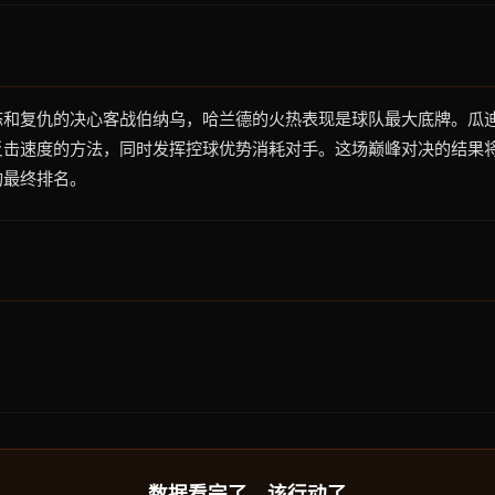
态和复仇的决心客战伯纳乌，哈兰德的火热表现是球队最大底牌。瓜
反击速度的方法，同时发挥控球优势消耗对手。这场巅峰对决的结果
的最终排名。
数据看完了，该行动了