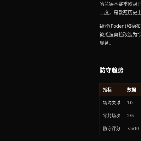
哈兰德本赛季欧冠已
二度，是欧冠历史
福登(Foden)和
被瓜迪奥拉改造为"
显著。
防守趋势
指标
数据
场均失球
1.0
零封场次
2/5
防守评分
7.5/10