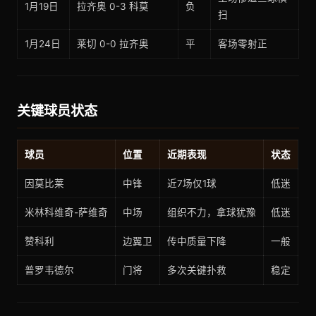
1月19日
拉齐奥 0-3 科莫
负
扫
1月24日
莱切 0-0 拉齐奥
平
客场零射正
关键球员状态
球员
位置
近期表现
状态
因莫比莱
中锋
近7场仅1球
低迷
米林科维奇-萨维奇
中场
组织不力，拿球犹豫
低迷
赞科利
边翼卫
传中质量下降
一般
普罗韦德尔
门将
多次关键扑救
稳定