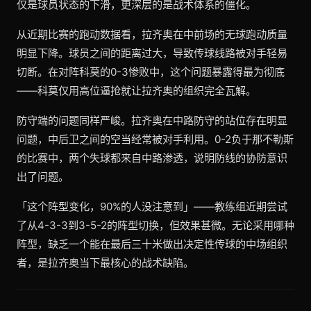
仅是球员状态的下滑，更深层的是战术体系的僵化。
从近期比赛的跑动数据看，拉齐奥在中前场的无球跑动质量
明显下降。球员之间的距离过大，导致传球线路被对手轻易
切断。在对阵科莫的0-3惨败中，这个问题暴露得最为彻底
——科莫仅用高位逼抢就让拉齐奥的组织完全瓦解。
防守端的问题同样严峻。拉齐奥在中路防守的站位存在明显
问题，中后卫之间的空当经常被对手利用。0-2负于那不勒斯
的比赛中，两个失球都来自中路渗透，说明防线的协防意识
出了问题。
「这个阵型变化，90%的人没注意到」——教练组近期尝试
了从4-3-3到3-5-2的阵型切换，但效果甚微。无论采用哪种
阵型，缺乏一个能在最后三十米做出决定性传球的中场组织
者，是拉齐奥当下最核心的战术缺陷。