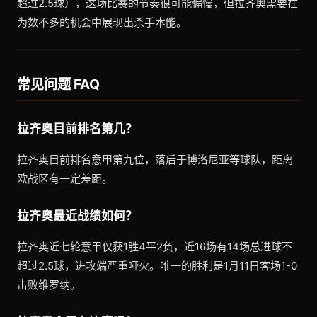
超过2.5球），这场比赛的节奏很可能偏慢，但拉齐奥需要在
为数不多的机会中展现出杀手本能。
常见问题 FAQ
拉齐奥目前排名第几？
拉齐奥目前排名意甲第九位，落后于博洛尼亚等球队，距离
欧战区有一定差距。
拉齐奥最近战绩如何？
拉齐奥近七轮意甲仅获1胜4平2负，近16场有14场总进球不
超过2.5球，进攻端严重哑火。唯一的胜利是1月11日客场1-0
击败维罗纳。