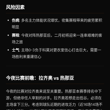
风险因素
伤病
: 多名主力体能状况堪忧，密集赛程带来的疲劳累积
明显
赛程
: 今夜对阵热那亚后，二月初将迎来一连串艰难的客
场之旅
士气
: 主场0-3负于科莫对更衣室信心打击巨大，需要一
场胜利来重建信心
今夜比赛前瞻：拉齐奥 vs 热那亚
今夜的比赛对拉齐奥来说至关重要。热那亚本赛季排名中下
游，但绝非任人宰割的对手。拉齐奥若想走出低谷，必须在
主场拿下三分。考虑到球队近期的进攻乏力（近16场14场不