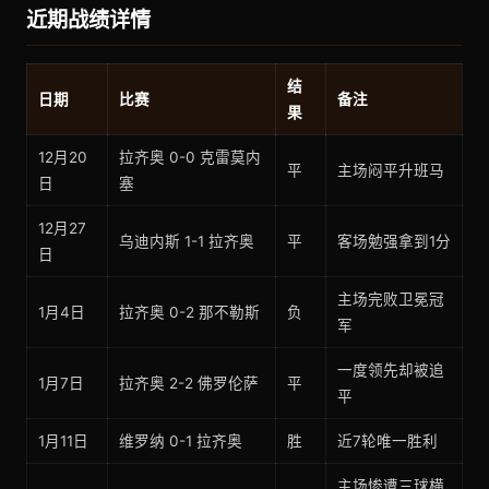
近期战绩详情
结
日期
比赛
备注
果
12月20
拉齐奥 0-0 克雷莫内
平
主场闷平升班马
日
塞
12月27
乌迪内斯 1-1 拉齐奥
平
客场勉强拿到1分
日
主场完败卫冕冠
1月4日
拉齐奥 0-2 那不勒斯
负
军
一度领先却被追
1月7日
拉齐奥 2-2 佛罗伦萨
平
平
1月11日
维罗纳 0-1 拉齐奥
胜
近7轮唯一胜利
主场惨遭三球横