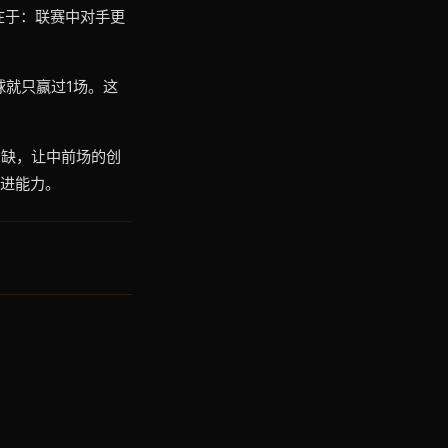
在于：联赛中对手更
球就只赢过1场。这
伤缺，让中前场的创
推进能力。