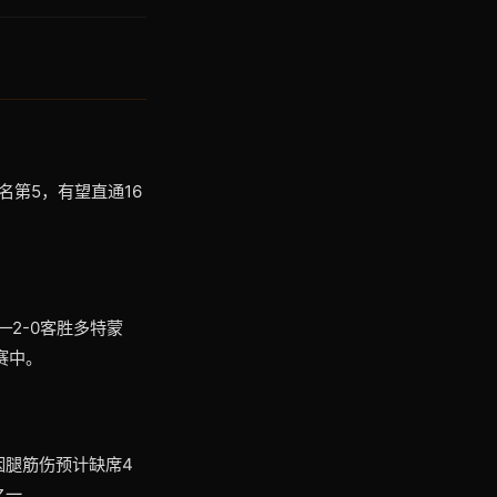
名第5，有望直通16
2-0客胜多特蒙
赛中。
因腿筋伤预计缺席4
之一。