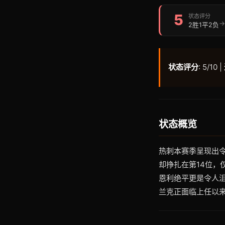
5
状态评分
→
2胜1平2负
状态评分
: 5/10 |
状态概览
热刺本赛季呈现出令
却挣扎在第14位，
恩利绝平更是令人沮
兰克正面临上任以