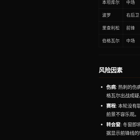
本坦库尔
中场
波罗
右后卫
里查利松
前锋
伯格瓦尔
中场
风险因素
伤病
: 热刺的
格瓦尔出战成疑
赛程
: 本轮没
前景不容乐观。
转会窗
: 冬窗
据显示前锋线的