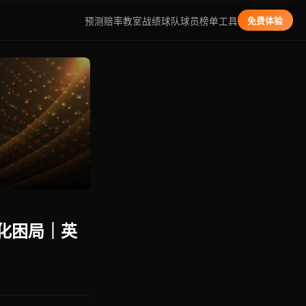
预测
赔率教室
战绩
球队
球员
榜单
工具
免费体验
化困局｜英