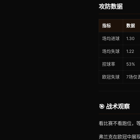
攻防数据
指标
数据
场均进球
1.30
场均失球
1.22
控球率
53%
欧冠失球
7场仅
🎯 战术观察
看比赛不看跑位，
弗兰克在欧冠中展现