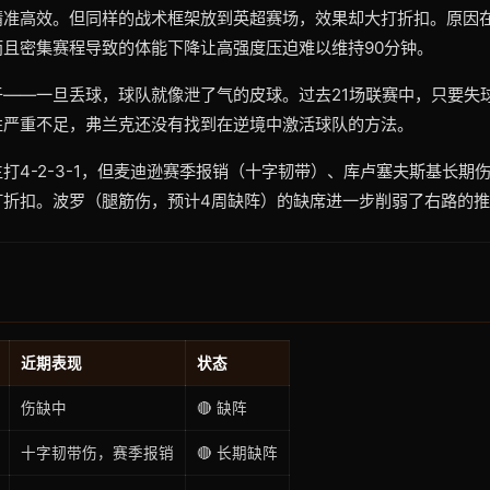
精准高效。但同样的战术框架放到英超赛场，效果却大打折扣。原因
且密集赛程导致的体能下降让高强度压迫难以维持90分钟。
——一旦丢球，球队就像泄了气的皮球。过去21场联赛中，只要失
性严重不足，弗兰克还没有找到在逆境中激活球队的方法。
打4-2-3-1，但麦迪逊赛季报销（十字韧带）、库卢塞夫斯基长期
打折扣。波罗（腿筋伤，预计4周缺阵）的缺席进一步削弱了右路的
近期表现
状态
伤缺中
🔴 缺阵
十字韧带伤，赛季报销
🔴 长期缺阵