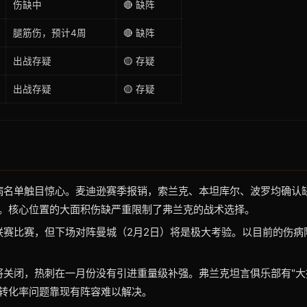
伤缺中
🔴 缺阵
腿筋伤，预计4周
🔴 缺阵
出战存疑
🟡 存疑
出战存疑
🟡 存疑
伤病名单触目惊心。麦迪逊赛季报销，索兰克、本坦库尔、波罗均确认
。核心位置的大面积伤缺严重限制了弗兰克的战术选择。
有联赛比赛，但下场对阵曼城（2月2日）将是极大考验。以目前的伤
即将关闭，热刺在一月份没有引进重量级补强。弗兰克坦言俱乐部有"大
转化率问题靠现有阵容难以解决。