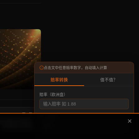
点击文中任意赔率数字，自动填入计算
赔率转换
值不值？
赔率（欧洲盘）
下一篇 →
投入金额
✕
奇出战意大利德比｜
意甲第四冲击欧冠