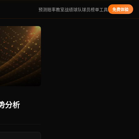
预测
赔率教室
战绩
球队
球员
榜单
工具
免费体验
势分析