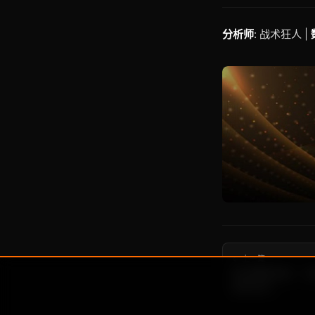
分析师
: 战术狂人 |
← 上一篇
皇马最新消息：七
形势分析