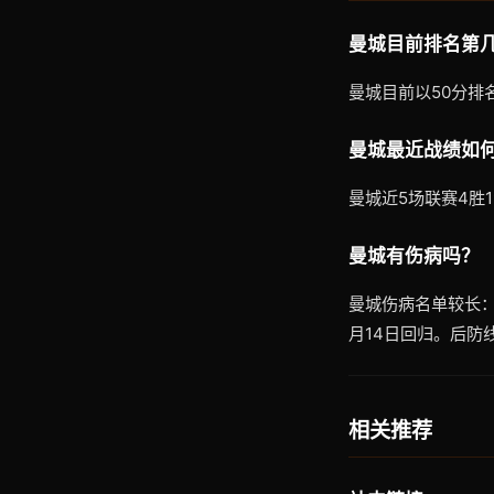
曼城目前排名第
曼城目前以50分排
曼城最近战绩如
曼城近5场联赛4胜
曼城有伤病吗？
曼城伤病名单较长
月14日回归。后防
相关推荐