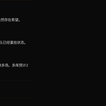
依然存在希望。
球队已经重拾状态。
缺多场。多库预计2