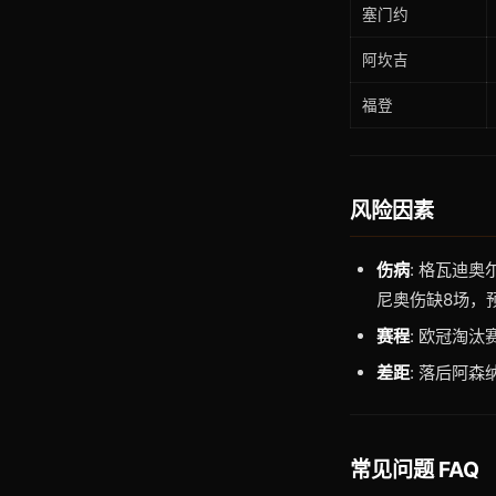
塞门约
阿坎吉
福登
风险因素
伤病
: 格瓦迪
尼奥伤缺8场，预
赛程
: 欧冠淘汰
差距
: 落后阿
常见问题 FAQ