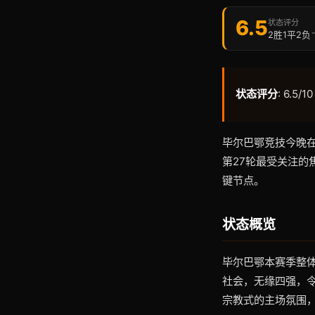
6.5
状态评分
2胜1平2负
状态评分
: 6.5/10
毕尔巴鄂竞技今晚在
第27轮最受关注的
键节点。
状态概览
毕尔巴鄂本赛季整体
社会，无缘四强，
宗教式的主场氛围