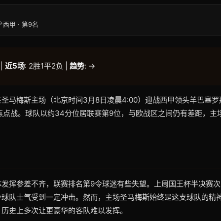
→
西甲 · 第9名
 |
近5场
: 2胜1平2负 |
趋势
: →
圣马梅斯主场（北京时间3月8日凌晨4:00）迎战西甲领头羊巴塞
焦点战。球队以约34分位居联赛第9位，与欧战区之间仍有差距，主
发挥参差不齐，联赛排名第9令球迷有些失望。上周国王杯半决赛次回
令球队士气受到一定冲击。然而，主场圣马梅斯始终是这支球队的精
，历史上多次让更豪华的客队难以发挥。