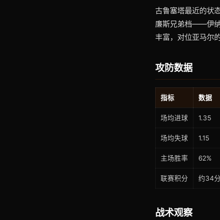
古鲁塞塔最近的状
廉斯兄弟档——伊
丰富，对位亚马尔
攻防数据
指标
数据
场均进球
1.35
场均失球
1.15
主场胜率
62%
联赛积分
约34分
战术观察