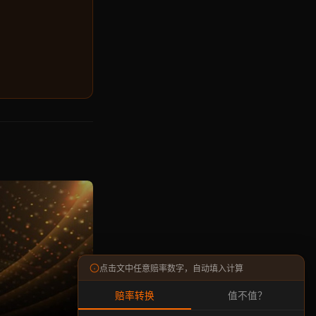
点击文中任意赔率数字，自动填入计算
赔率转换
值不值？