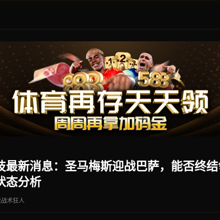
技最新消息：圣马梅斯迎战巴萨，能否终结
状态分析
读
战术狂人