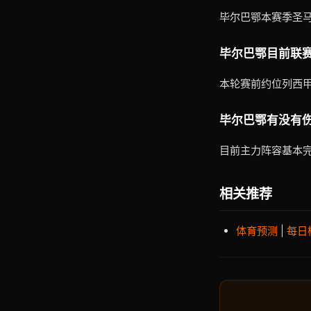
毕尔巴鄂本赛季圣马
毕尔巴鄂目前联
本轮赛前约位列西甲
毕尔巴鄂有没有
目前主力阵容基本
相关推荐
体育预测
|
每日