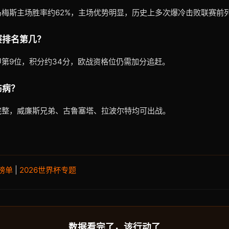
梅斯主场胜率约62%，主场优势明显，历史上多次爆冷击败联赛前
赛排名第几？
第9位，积分约34分，欧战资格位仍需加分追赶。
伤病？
完整，威廉斯兄弟、古鲁塞塔、拉波尔特均可出战。
榜单
|
2026世界杯专题
数据看完了，该行动了