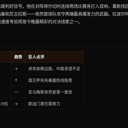
态是利好信号，他在对阵埃尔切时连续两场比赛各打入双响，重新找
纳基和尼古拉斯——依然是球队攻守两端最具爆发力的武器。拉波尔
的速度考验将是今晚最精彩的对决线索之一。
趋势
狂人点评
→
进攻依赖边路，中路渗透不足
↑
国王杯失利暴露防线隐患
—
圣马梅斯依然是第一堡垒
/9位
→
欧战门票仍需努力