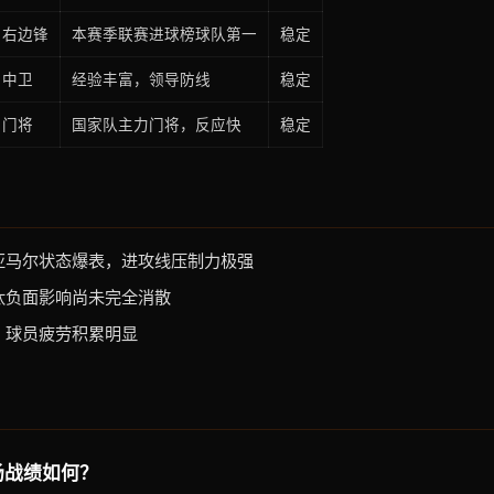
右边锋
本赛季联赛进球榜球队第一
稳定
中卫
经验丰富，领导防线
稳定
门将
国家队主力门将，反应快
稳定
那亚马尔状态爆表，进攻线压制力极强
淘汰负面影响尚未完全消散
集，球员疲劳积累明显
场战绩如何？