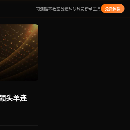
预测
赔率教室
战绩
球队
球员
榜单
工具
免费体验
领头羊连