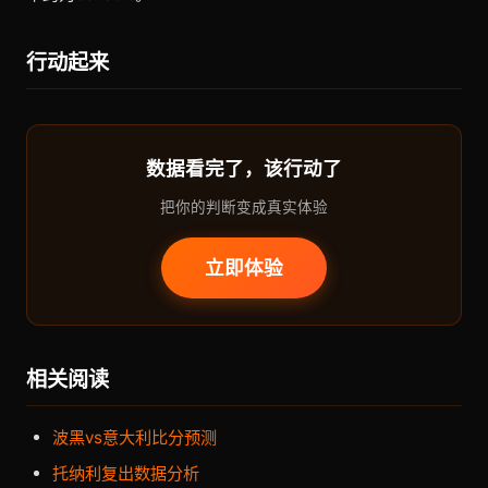
行动起来
数据看完了，该行动了
把你的判断变成真实体验
立即体验
相关阅读
波黑vs意大利比分预测
托纳利复出数据分析